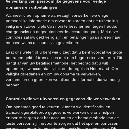
Verwerking van persoonlijke gegevens voor veilige
opnames en uitbetalingen
Wanneer u een opname aanvraagt, verwerken we enige
persoonlijke informatie om ervoor te zorgen dat de uitbetaling
veilig is en zowel u als Casinoin te beschermen tegen fraude,
chargebacks en ongeautoriseerde accounttoegang. Met deze
controles zal uw geld veilig zijn, en betalingen gaan alleen naar
mensen wiens accounts zijn geverifieerd.
Laat ons weten of u bent wie u zegt dat u bent voordat we grote
bedragen geld of transacties met een hoger risico versturen. Dit
hangt af van uw betalingsmethode, het bedrag dat u wilt
opnemen, uw accountactiviteit en de regels in Nederland. Om
veiligheidsredenen en om uw opname te verwerken,
verzamelen en gebruiken we alleen de informatie die we nodig
hebben.
Controles die we uitvoeren en gegevens die we verwerken
Om opnames goed te keuren, kunnen we identificatie- en
transactiegerelateerde gegevens verwerken die ons helpen
ervoor te zorgen dat het account en de betaalmethode van de
juiste persoon zijn, ervoor te zorgen dat het spel en bonussen
correct zijn gebruikt, en verdachte activiteit te detecteren. Dit