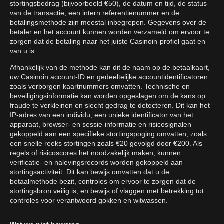
stortingsbedrag (bijvoorbeeld €50), de datum en tijd, de status
van de transactie, een intern referentienummer en de
betalingsmethode zijn meestal inbegrepen. Gegevens over de
betaler en het account kunnen worden verzameld om ervoor te
zorgen dat de betaling naar het juiste Casinoin-profiel gaat en
van u is.
Afhankelijk van de methode kan dit de naam op de betaalkaart,
uw Casinoin account-ID en gedeeltelijke accountidentificatoren
zoals verborgen kaartnummers omvatten. Technische en
beveiligingsinformatie kan worden opgeslagen om de kans op
fraude te verkleinen en slecht gedrag te detecteren. Dit kan het
IP-adres van een individu, een unieke identificator van het
apparaat, browser- en sessie-informatie en risicosignalen
gekoppeld aan een specifieke stortingspoging omvatten, zoals
een snelle reeks stortingen zoals €20 gevolgd door €200. Als
regels of risicoscores het noodzakelijk maken, kunnen
verificatie- en nalevingsrecords worden gekoppeld aan
stortingsactiviteit. Dit kan bewijs omvatten dat u de
betaalmethode bezit, controles om ervoor te zorgen dat de
stortingsbron veilig is, en bewijs of vlaggen met betrekking tot
controles voor verantwoord gokken en witwassen.