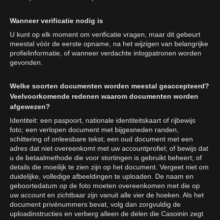
Wanneer verificatie nodig is
U kunt op elk moment om verificatie vragen, maar dit gebeurt
meestal vóór de eerste opname, na het wijzigen van belangrijke
profielinformatie, of wanneer verdachte inlogpatronen worden
gevonden.
Welke soorten documenten worden meestal geaccepteerd?
Veelvoorkomende redenen waarom documenten worden
afgewezen?
Identiteit: een paspoort, nationale identiteitskaart of rijbewijs
foto; een verlopen document met bijgesneden randen,
schittering of onleesbare tekst; een oud document met een
adres dat niet overeenkomt met uw accountprofiel; of bewijs dat
u de betaalmethode die voor stortingen is gebruikt beheert; of
details die moeilijk te zien zijn op het document. Vergeet niet om
duidelijke, volledige afbeeldingen te uploaden. De naam en
geboortedatum op de foto moeten overeenkomen met die op
uw account en zichtbaar zijn vanuit alle vier de hoeken. Als het
document privénummers bevat, volg dan zorgvuldig de
uploadinstructies en verberg alleen de delen die Casoinin zegt