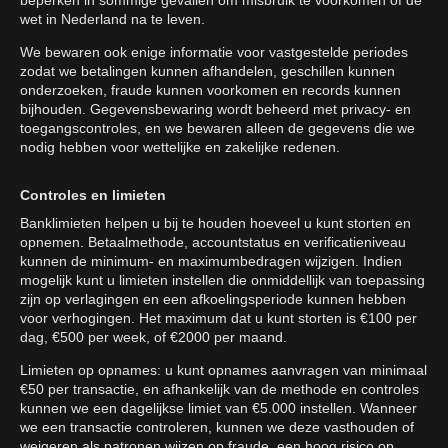
beperken in sommige gevallen om misbruik te voorkomen of de
wet in Nederland na te leven.
We bewaren ook enige informatie voor vastgestelde periodes
zodat we betalingen kunnen afhandelen, geschillen kunnen
onderzoeken, fraude kunnen voorkomen en records kunnen
bijhouden. Gegevensbewaring wordt beheerd met privacy- en
toegangscontroles, en we bewaren alleen de gegevens die we
nodig hebben voor wettelijke en zakelijke redenen.
Controles en limieten
Banklimieten helpen u bij te houden hoeveel u kunt storten en
opnemen. Betaalmethode, accountstatus en verificatieniveau
kunnen de minimum- en maximumbedragen wijzigen. Indien
mogelijk kunt u limieten instellen die onmiddellijk van toepassing
zijn op verlagingen en een afkoelingsperiode kunnen hebben
voor verhogingen. Het maximum dat u kunt storten is €100 per
dag, €500 per week, of €2000 per maand.
Limieten op opnames: u kunt opnames aanvragen van minimaal
€50 per transactie, en afhankelijk van de methode en controles
kunnen we een dagelijkse limiet van €5.000 instellen. Wanneer
we een transactie controleren, kunnen we deze vasthouden of
weigeren als patronen wijzen op fraude, een hoog risico op