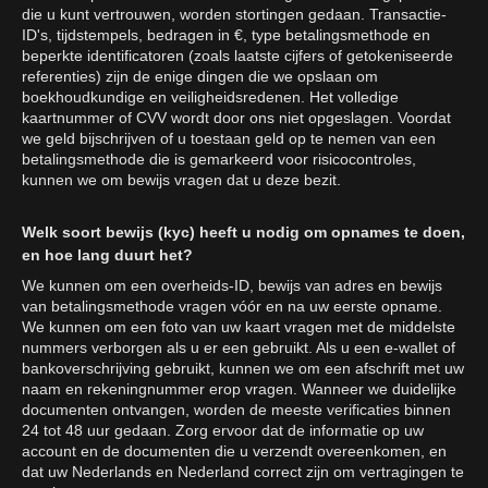
die u kunt vertrouwen, worden stortingen gedaan. Transactie-
ID's, tijdstempels, bedragen in €, type betalingsmethode en
beperkte identificatoren (zoals laatste cijfers of getokeniseerde
referenties) zijn de enige dingen die we opslaan om
boekhoudkundige en veiligheidsredenen. Het volledige
kaartnummer of CVV wordt door ons niet opgeslagen. Voordat
we geld bijschrijven of u toestaan geld op te nemen van een
betalingsmethode die is gemarkeerd voor risicocontroles,
kunnen we om bewijs vragen dat u deze bezit.
Welk soort bewijs (kyc) heeft u nodig om opnames te doen,
en hoe lang duurt het?
We kunnen om een overheids-ID, bewijs van adres en bewijs
van betalingsmethode vragen vóór en na uw eerste opname.
We kunnen om een foto van uw kaart vragen met de middelste
nummers verborgen als u er een gebruikt. Als u een e-wallet of
bankoverschrijving gebruikt, kunnen we om een afschrift met uw
naam en rekeningnummer erop vragen. Wanneer we duidelijke
documenten ontvangen, worden de meeste verificaties binnen
24 tot 48 uur gedaan. Zorg ervoor dat de informatie op uw
account en de documenten die u verzendt overeenkomen, en
dat uw Nederlands en Nederland correct zijn om vertragingen te