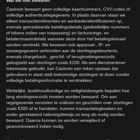
Wat we niet bewaren
Casinoin bewaart geen volledige kaartnummers, CVV-codes of
volledige authenticatiegegevens. In plaats daarvan slaan we
alleen transactiereferenties en aanbiederidentificatoren op,
evenals gemaskeerde betalingsdetails (gedeeltelijke nummers
of tokens indien van toepassing) en facturerings- en
betalersnaamdetails wanneer deze door het betalingskanaal
worden verstrekt. We bewaren ook apparaat-, IP- en
sessiegegevens verbonden aan de stortingsgebeurtenis,
evenals chargeback-, geschil- of terugboekingsrecords
gekoppeld aan stortingen zoals €100. Als een dienstverlener
tokenisatie gebruikt, kan Casinoin een token opslaan dat
gebruikers in staat stelt toekomstige stortingen te doen zonder
volledige betalingsinformatie te verstrekken.
Wettelijke, boekhoudkundige en veiligheidsregels bepalen hoe
lang stortingsrecords moeten worden bewaard. Om aan
regelgevende vereisten te voldoen en geschillen over stortingen
zoals €300 af te handelen, kunnen transactielogboeken en
ander gerelateerd nalevingsbewijs zo lang als nodig worden
bewaard. Daarna kunnen ze worden verwijderd of
geanonimiseerd indien nodig.