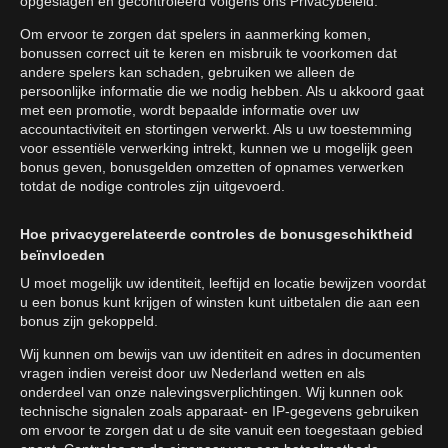
opgeslagen en gecontroleerd volgens ons Privacybeleid.
Om ervoor te zorgen dat spelers in aanmerking komen,
bonussen correct uit te keren en misbruik te voorkomen dat
andere spelers kan schaden, gebruiken we alleen de
persoonlijke informatie die we nodig hebben. Als u akkoord gaat
met een promotie, wordt bepaalde informatie over uw
accountactiviteit en stortingen verwerkt. Als u uw toestemming
voor essentiële verwerking intrekt, kunnen we u mogelijk geen
bonus geven, bonusgelden omzetten of opnames verwerken
totdat de nodige controles zijn uitgevoerd.
Hoe privacygerelateerde controles de bonusgeschiktheid
beïnvloeden
U moet mogelijk uw identiteit, leeftijd en locatie bewijzen voordat
u een bonus kunt krijgen of winsten kunt uitbetalen die aan een
bonus zijn gekoppeld.
Wij kunnen om bewijs van uw identiteit en adres in documenten
vragen indien vereist door uw Nederland wetten en als
onderdeel van onze nalevingsverplichtingen. Wij kunnen ook
technische signalen zoals apparaat- en IP-gegevens gebruiken
om ervoor te zorgen dat u de site vanuit een toegestaan gebied