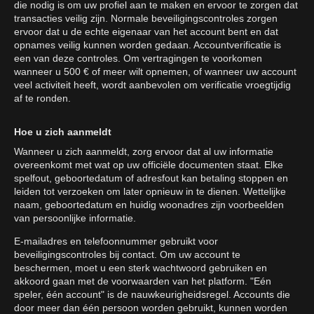
die nodig is om uw profiel aan te maken en ervoor te zorgen dat
transacties veilig zijn. Normale beveiligingscontroles zorgen
ervoor dat u de echte eigenaar van het account bent en dat
opnames veilig kunnen worden gedaan. Accountverificatie is
een van deze controles. Om vertragingen te voorkomen
wanneer u 500 € of meer wilt opnemen, of wanneer uw account
veel activiteit heeft, wordt aanbevolen om verificatie vroegtijdig
af te ronden.
Hoe u zich aanmeldt
Wanneer u zich aanmeldt, zorg ervoor dat al uw informatie
overeenkomt met wat op uw officiële documenten staat. Elke
spelfout, geboortedatum of adresfout kan betaling stoppen en
leiden tot verzoeken om later opnieuw in te dienen. Wettelijke
naam, geboortedatum en huidig woonadres zijn voorbeelden
van persoonlijke informatie.
E-mailadres en telefoonnummer gebruikt voor
beveiligingscontroles bij contact. Om uw account te
beschermen, moet u een sterk wachtwoord gebruiken en
akkoord gaan met de voorwaarden van het platform. "Eén
speler, één account" is de nauwkeurigheidsregel. Accounts die
door meer dan één persoon worden gebruikt, kunnen worden