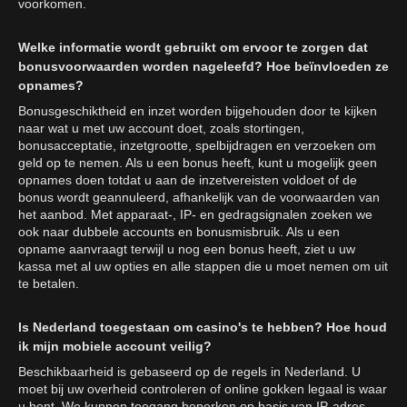
voorkomen.
Welke informatie wordt gebruikt om ervoor te zorgen dat
bonusvoorwaarden worden nageleefd? Hoe beïnvloeden ze
opnames?
Bonusgeschiktheid en inzet worden bijgehouden door te kijken
naar wat u met uw account doet, zoals stortingen,
bonusacceptatie, inzetgrootte, spelbijdragen en verzoeken om
geld op te nemen. Als u een bonus heeft, kunt u mogelijk geen
opnames doen totdat u aan de inzetvereisten voldoet of de
bonus wordt geannuleerd, afhankelijk van de voorwaarden van
het aanbod. Met apparaat-, IP- en gedragsignalen zoeken we
ook naar dubbele accounts en bonusmisbruik. Als u een
opname aanvraagt terwijl u nog een bonus heeft, ziet u uw
kassa met al uw opties en alle stappen die u moet nemen om uit
te betalen.
Is Nederland toegestaan om casino's te hebben? Hoe houd
ik mijn mobiele account veilig?
Beschikbaarheid is gebaseerd op de regels in Nederland. U
moet bij uw overheid controleren of online gokken legaal is waar
u bent. We kunnen toegang beperken op basis van IP-adres,