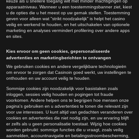
keuze als u snellere toegang wilt met minder machtigingen op
apparaatniveau. Wanneer u een toestemmingsbanner ziet, kiest
u de opties die u het meest op uw gemak stellen. Toestemming
geven voor alleen wat "strikt noodzakelijk" is helpt het casino
veilig en werkend te houden, en het uitschakelen van optionele
marketing en analyses vermindert profilering over andere apps
en sites.
Kies ervoor om geen cookies, gepersonaliseerde
advertenties en marketingberichten te ontvangen
We gebruiken cookies en andere vergelijkbare technologieën
om ervoor te zorgen dat Casinoin goed werkt, uw instellingen te
onthouden en uw account veilig te houden.
Sommige cookies zijn noodzakelijk voor basistaken zoals
inloggen, sessies veilig houden en pogingen tot fraude
voorkomen. Andere helpen ons te begrijpen hoe mensen onze
pagina's gebruiken en u advertenties te tonen die relevant zijn
voor uw interesses. U kunt altijd van gedachten veranderen over
cookies en advertenties die niet nodig zijn, en uw ervaring blijft
er zelfs als u geen personalisatie toestaat. Wijzig hoe cookies
worden gebruikt: sommige functies die u vraagt, zoals veilig
aanmelden, accountnavigatie en betalingsstroombescherming,