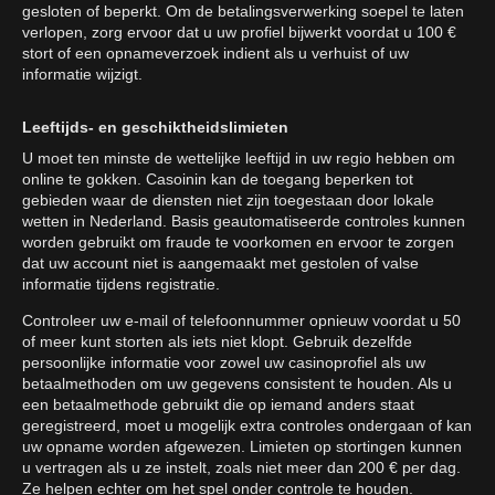
gesloten of beperkt. Om de betalingsverwerking soepel te laten
verlopen, zorg ervoor dat u uw profiel bijwerkt voordat u 100 €
stort of een opnameverzoek indient als u verhuist of uw
informatie wijzigt.
Leeftijds- en geschiktheidslimieten
U moet ten minste de wettelijke leeftijd in uw regio hebben om
online te gokken. Casoinin kan de toegang beperken tot
gebieden waar de diensten niet zijn toegestaan door lokale
wetten in Nederland. Basis geautomatiseerde controles kunnen
worden gebruikt om fraude te voorkomen en ervoor te zorgen
dat uw account niet is aangemaakt met gestolen of valse
informatie tijdens registratie.
Controleer uw e-mail of telefoonnummer opnieuw voordat u 50
of meer kunt storten als iets niet klopt. Gebruik dezelfde
persoonlijke informatie voor zowel uw casinoprofiel als uw
betaalmethoden om uw gegevens consistent te houden. Als u
een betaalmethode gebruikt die op iemand anders staat
geregistreerd, moet u mogelijk extra controles ondergaan of kan
uw opname worden afgewezen. Limieten op stortingen kunnen
u vertragen als u ze instelt, zoals niet meer dan 200 € per dag.
Ze helpen echter om het spel onder controle te houden.