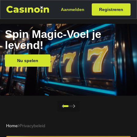
Aanmelden
Registreren
Spin Magic-Voel je
levend!
Nu spelen
Home
Privacybeleid