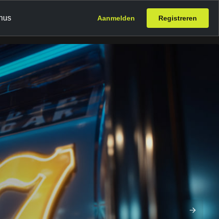
nus
Aanmelden
Registreren