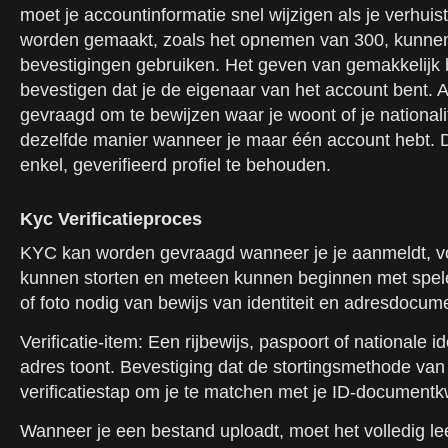
moet je accountinformatie snel wijzigen als je verhui
worden gemaakt, zoals het opnemen van 300, kunnen
bevestigingen gebruiken. Het geven van gemakkelijk
bevestigen dat je de eigenaar van het account bent. 
gevraagd om te bewijzen waar je woont of je nationalit
dezelfde manier wanneer je maar één account hebt. D
enkel, geverifieerd profiel te behouden.
Kyc Verificatieproces
KYC kan worden gevraagd wanneer je je aanmeldt, vóór 
kunnen storten en meteen kunnen beginnen met spele
of foto nodig van bewijs van identiteit en adresdocum
Verificatie-item: Een rijbewijs, paspoort of nationale
adres toont. Bevestiging dat de stortingsmethode van jo
verificatiestap om je te matchen met je ID-documentkw
Wanneer je een bestand uploadt, moet het volledig lee