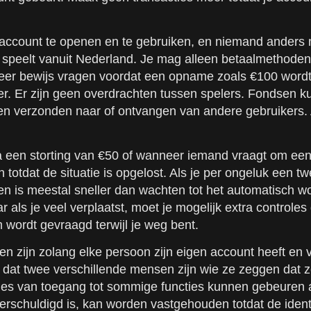
it account te openen en te gebruiken, en niemand ander
je speelt vanuit Nederland. Je mag alleen betaalmethode
er bewijs vragen voordat een opname zoals €100 wordt v
. Er zijn geen overdrachten tussen spelers. Fondsen ku
en verzonden naar of ontvangen van andere gebruikers. A
a een storting van €50 of wanneer iemand vraagt om ee
otdat de situatie is opgelost. Als je per ongeluk een t
en is meestal sneller dan wachten tot het automatisch 
ls je veel verplaatst, moet je mogelijk extra controles do
 wordt gevraagd terwijl je weg bent.
 zijn zolang elke persoon zijn eigen account heeft en v
n dat twee verschillende mensen zijn wie ze zeggen dat z
ies van toegang tot sommige functies kunnen gebeuren a
g verschuldigd is, kan worden vastgehouden totdat de ide