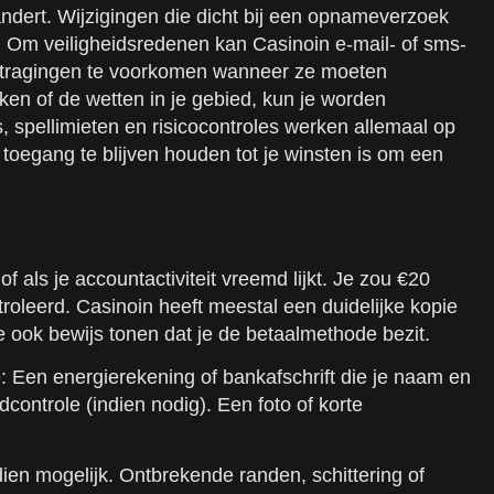
andert. Wijzigingen die dicht bij een opnameverzoek
m veiligheidsredenen kan Casinoin e-mail- of sms-
ertragingen te voorkomen wanneer ze moeten
ken of de wetten in je gebied, kun je worden
s, spellimieten en risicocontroles werken allemaal op
oegang te blijven houden tot je winsten is om een
als je accountactiviteit vreemd lijkt. Je zou €20
leerd. Casinoin heeft meestal een duidelijke kopie
e ook bewijs tonen dat je de betaalmethode bezit.
de: Een energierekening of bankafschrift die je naam en
dcontrole (indien nodig). Een foto of korte
ien mogelijk. Ontbrekende randen, schittering of