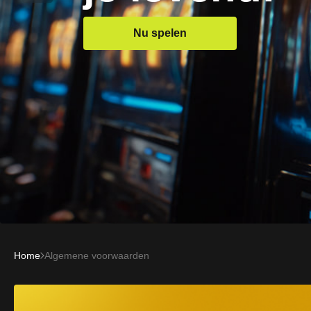
Nu spelen
Home
Algemene voorwaarden