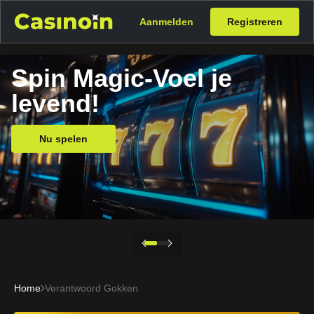
Aanmelden
Registreren
Spin Magic-Voel je
levend!
Nu spelen
Home
Verantwoord Gokken