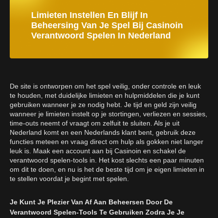
Limieten Instellen En Blijf In
Beheersing Van Je Spel Bij Casinoin
Verantwoord Spelen In Nederland
De site is ontworpen om het spel veilig, onder controle en leuk
te houden, met duidelijke limieten en hulpmiddelen die je kunt
gebruiken wanneer je ze nodig hebt. Je tijd en geld zijn veilig
wanneer je limieten instelt op je stortingen, verliezen en sessies,
time-outs neemt of vraagt om zelfuit te sluiten. Als je uit
Nederland komt en een Nederlands klant bent, gebruik deze
functies meteen en vraag direct om hulp als gokken niet langer
leuk is. Maak een account aan bij Casinoin en schakel de
verantwoord spelen-tools in. Het kost slechts een paar minuten
om dit te doen, en nu is het de beste tijd om je eigen limieten in
te stellen voordat je begint met spelen.
Je Kunt Je Plezier Van Af Aan Beheersen Door De
Verantwoord Spelen-Tools Te Gebruiken Zodra Je Je