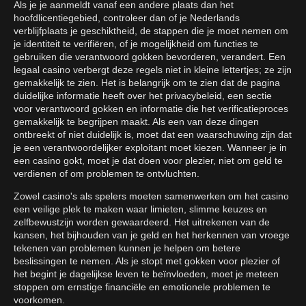
Als je je aanmeldt vanaf een andere plaats dan het
hoofdlicentiegebied, controleer dan of je Nederlands
verblijfplaats je geschiktheid, de stappen die je moet nemen om
je identiteit te verifiëren, of je mogelijkheid om functies te
gebruiken die verantwoord gokken bevorderen, verandert. Een
legaal casino verbergt deze regels niet in kleine lettertjes; ze zijn
gemakkelijk te zien. Het is belangrijk om te zien dat de pagina
duidelijke informatie heeft over het privacybeleid, een sectie
voor verantwoord gokken en informatie die het verificatieproces
gemakkelijk te begrijpen maakt. Als een van deze dingen
ontbreekt of niet duidelijk is, moet dat een waarschuwing zijn dat
je een verantwoordelijker exploitant moet kiezen. Wanneer je in
een casino gokt, moet je dat doen voor plezier, niet om geld te
verdienen of om problemen te ontvluchten.
Zowel casino's als spelers moeten samenwerken om het casino
een veilige plek te maken waar limieten, slimme keuzes en
zelfbewustzijn worden gewaardeerd. Het uitrekenen van de
kansen, het bijhouden van je geld en het herkennen van vroege
tekenen van problemen kunnen je helpen om betere
beslissingen te nemen. Als je stopt met gokken voor plezier of
het begint je dagelijkse leven te beïnvloeden, moet je meteen
stoppen om ernstige financiële en emotionele problemen te
voorkomen.