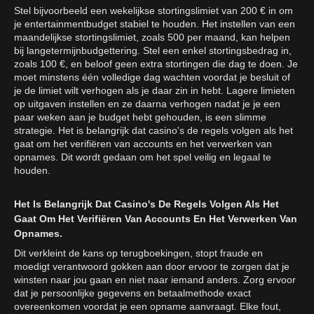
Stel bijvoorbeeld een wekelijkse stortingslimiet van 200 € in om
je entertainmentbudget stabiel te houden. Het instellen van een
maandelijkse stortingslimiet, zoals 500 per maand, kan helpen
bij langetermijnbudgettering. Stel een enkel stortingsbedrag in,
zoals 100 €, en beloof geen extra stortingen die dag te doen. Je
moet minstens één volledige dag wachten voordat je besluit of
je de limiet wilt verhogen als je daar zin in hebt. Lagere limieten
op uitgaven instellen en ze daarna verhogen nadat je je een
paar weken aan je budget hebt gehouden, is een slimme
strategie. Het is belangrijk dat casino's de regels volgen als het
gaat om het verifiëren van accounts en het verwerken van
opnames. Dit wordt gedaan om het spel veilig en legaal te
houden.
Het Is Belangrijk Dat Casino's De Regels Volgen Als Het
Gaat Om Het Verifiëren Van Accounts En Het Verwerken Van
Opnames.
Dit verkleint de kans op terugboekingen, stopt fraude en
moedigt verantwoord gokken aan door ervoor te zorgen dat je
winsten naar jou gaan en niet naar iemand anders. Zorg ervoor
dat je persoonlijke gegevens en betaalmethode exact
overeenkomen voordat je een opname aanvraagt. Elke fout,