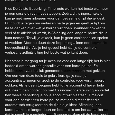
welke optie het beste voor je is.
Kies De Juiste Beperking; Time-outs werken het beste wanneer
je een sessie direct moet stoppen. Zodra dit is ingeschakeld,
kun je niet meer inloggen voor de hoeveelheid tijd die je kiest.
Dit houdt je tegen om verliezen na te jagen en geeft je tijd om
na te denken over wat je hierna wilt doen. Wanneer gokken te
veel of te afleidend wordt, is Afkoeling een langere pauze die je
kunt nemen. Terwijl je afkoelt, kun je geen casinospellen spelen
of wedden. Voor nu duurt deze beperking alleen een bepaalde
hoeveelheid tijd. Als je het gevoel hebt dat je de controle
verliest, is zelfuitsluiting het beste wat je kunt doen.
Het stopt je toegang tot je account voor een lange tijd; het is niet
bedoeld om te worden gebruikt voor een korte pauze. Ze
hebben een vast besluit genomen om te stoppen met gokken.
Om een van deze tools te gebruiken, ga je naar je
accountinstellingen en zoek je de controles voor verantwoord
gokken. Als je geen toegang hebt tot je account of liever hulp
wilt, neem dan contact op met Casinoin-ondersteuning en vertel
hen welke beperking je op je account wilt plaatsen. Time-out
voor een sessie: een korte pauze met een direct effect die
automatisch terugkeert na de tijd die je kiest. Afkoeling: een
korte pauze die langer duurt en bedoeld is om het aantal keren
dat je speelt te verminderen. Wanneer gokken uit de hand loopt,