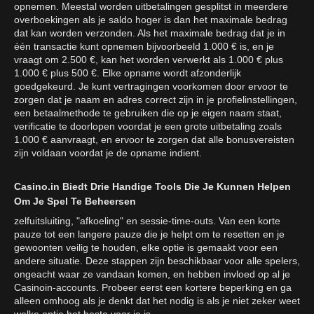
opnemen. Meestal worden uitbetalingen gesplitst in meerdere
overboekingen als je saldo hoger is dan het maximale bedrag
dat kan worden verzonden. Als het maximale bedrag dat je in
één transactie kunt opnemen bijvoorbeeld 1.000 € is, en je
vraagt om 2.500 €, kan het worden verwerkt als 1.000 € plus
1.000 € plus 500 €. Elke opname wordt afzonderlijk
goedgekeurd. Je kunt vertragingen voorkomen door ervoor te
zorgen dat je naam en adres correct zijn in je profielinstellingen,
een betaalmethode te gebruiken die op je eigen naam staat,
verificatie te doorlopen voordat je een grote uitbetaling zoals
1.000 € aanvraagt, en ervoor te zorgen dat alle bonusvereisten
zijn voldaan voordat je de opname indient.
Casino.in Biedt Drie Handige Tools Die Je Kunnen Helpen
Om Je Spel Te Beheersen
zelfuitsluiting, "afkoeling" en sessie-time-outs. Van een korte
pauze tot een langere pauze die je helpt om te resetten en je
gewoonten veilig te houden, elke optie is gemaakt voor een
andere situatie. Deze stappen zijn beschikbaar voor alle spelers,
ongeacht waar ze vandaan komen, en hebben invloed op al je
Casinoin-accounts. Probeer eerst een kortere beperking en ga
alleen omhoog als je denkt dat het nodig is als je niet zeker weet