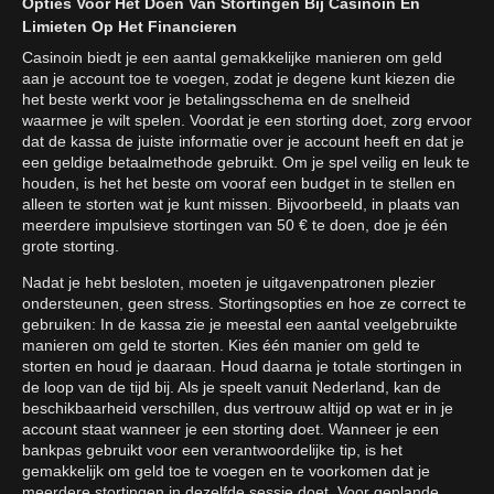
Opties Voor Het Doen Van Stortingen Bij Casinoin En
Limieten Op Het Financieren
Casinoin biedt je een aantal gemakkelijke manieren om geld
aan je account toe te voegen, zodat je degene kunt kiezen die
het beste werkt voor je betalingsschema en de snelheid
waarmee je wilt spelen. Voordat je een storting doet, zorg ervoor
dat de kassa de juiste informatie over je account heeft en dat je
een geldige betaalmethode gebruikt. Om je spel veilig en leuk te
houden, is het het beste om vooraf een budget in te stellen en
alleen te storten wat je kunt missen. Bijvoorbeeld, in plaats van
meerdere impulsieve stortingen van 50 € te doen, doe je één
grote storting.
Nadat je hebt besloten, moeten je uitgavenpatronen plezier
ondersteunen, geen stress. Stortingsopties en hoe ze correct te
gebruiken: In de kassa zie je meestal een aantal veelgebruikte
manieren om geld te storten. Kies één manier om geld te
storten en houd je daaraan. Houd daarna je totale stortingen in
de loop van de tijd bij. Als je speelt vanuit Nederland, kan de
beschikbaarheid verschillen, dus vertrouw altijd op wat er in je
account staat wanneer je een storting doet. Wanneer je een
bankpas gebruikt voor een verantwoordelijke tip, is het
gemakkelijk om geld toe te voegen en te voorkomen dat je
meerdere stortingen in dezelfde sessie doet. Voor geplande