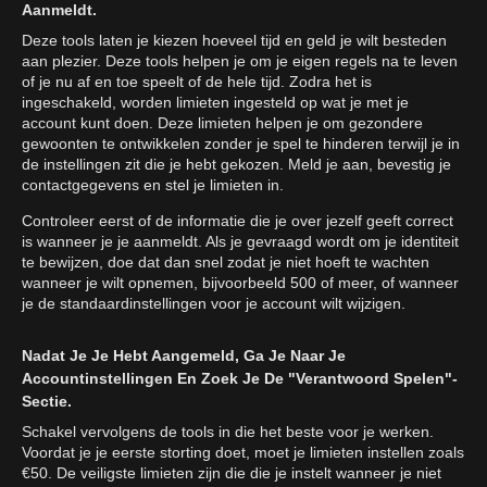
Aanmeldt.
Deze tools laten je kiezen hoeveel tijd en geld je wilt besteden
aan plezier. Deze tools helpen je om je eigen regels na te leven
of je nu af en toe speelt of de hele tijd. Zodra het is
ingeschakeld, worden limieten ingesteld op wat je met je
account kunt doen. Deze limieten helpen je om gezondere
gewoonten te ontwikkelen zonder je spel te hinderen terwijl je in
de instellingen zit die je hebt gekozen. Meld je aan, bevestig je
contactgegevens en stel je limieten in.
Controleer eerst of de informatie die je over jezelf geeft correct
is wanneer je je aanmeldt. Als je gevraagd wordt om je identiteit
te bewijzen, doe dat dan snel zodat je niet hoeft te wachten
wanneer je wilt opnemen, bijvoorbeeld 500 of meer, of wanneer
je de standaardinstellingen voor je account wilt wijzigen.
Nadat Je Je Hebt Aangemeld, Ga Je Naar Je
Accountinstellingen En Zoek Je De "Verantwoord Spelen"-
Sectie.
Schakel vervolgens de tools in die het beste voor je werken.
Voordat je je eerste storting doet, moet je limieten instellen zoals
€50. De veiligste limieten zijn die die je instelt wanneer je niet