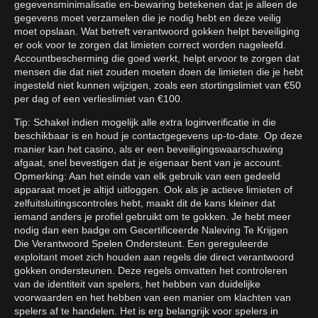
gegevensminimalisatie en-bewaring betekenen dat je alleen de
gegevens moet verzamelen die je nodig hebt en deze veilig
moet opslaan. Wat betreft verantwoord gokken helpt beveiliging
er ook voor te zorgen dat limieten correct worden nageleefd.
Accountbescherming die goed werkt, helpt ervoor te zorgen dat
mensen die dat niet zouden moeten doen de limieten die je hebt
ingesteld niet kunnen wijzigen, zoals een stortingslimiet van €50
per dag of een verlieslimiet van €100.
Tip: Schakel indien mogelijk alle extra loginverificatie in die
beschikbaar is en houd je contactgegevens up-to-date. Op deze
manier kan het casino, als er een beveiligingswaarschuwing
afgaat, snel bevestigen dat je eigenaar bent van je account.
Opmerking: Aan het einde van elk gebruik van een gedeeld
apparaat moet je altijd uitloggen. Ook als je actieve limieten of
zelfuitsluitingscontroles hebt, maakt dit de kans kleiner dat
iemand anders je profiel gebruikt om te gokken. Je hebt meer
nodig dan een badge om Gecertificeerde Naleving Te Krijgen
Die Verantwoord Spelen Ondersteunt. Een gereguleerde
exploitant moet zich houden aan regels die direct verantwoord
gokken ondersteunen. Deze regels omvatten het controleren
van de identiteit van spelers, het hebben van duidelijke
voorwaarden en het hebben van een manier om klachten van
spelers af te handelen. Het is erg belangrijk voor spelers in