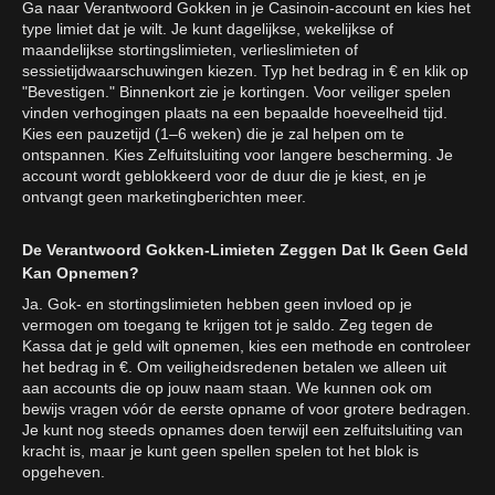
Ga naar Verantwoord Gokken in je Casinoin-account en kies het
type limiet dat je wilt. Je kunt dagelijkse, wekelijkse of
maandelijkse stortingslimieten, verlieslimieten of
sessietijdwaarschuwingen kiezen. Typ het bedrag in € en klik op
"Bevestigen." Binnenkort zie je kortingen. Voor veiliger spelen
vinden verhogingen plaats na een bepaalde hoeveelheid tijd.
Kies een pauzetijd (1–6 weken) die je zal helpen om te
ontspannen. Kies Zelfuitsluiting voor langere bescherming. Je
account wordt geblokkeerd voor de duur die je kiest, en je
ontvangt geen marketingberichten meer.
De Verantwoord Gokken-Limieten Zeggen Dat Ik Geen Geld
Kan Opnemen?
Ja. Gok- en stortingslimieten hebben geen invloed op je
vermogen om toegang te krijgen tot je saldo. Zeg tegen de
Kassa dat je geld wilt opnemen, kies een methode en controleer
het bedrag in €. Om veiligheidsredenen betalen we alleen uit
aan accounts die op jouw naam staan. We kunnen ook om
bewijs vragen vóór de eerste opname of voor grotere bedragen.
Je kunt nog steeds opnames doen terwijl een zelfuitsluiting van
kracht is, maar je kunt geen spellen spelen tot het blok is
opgeheven.