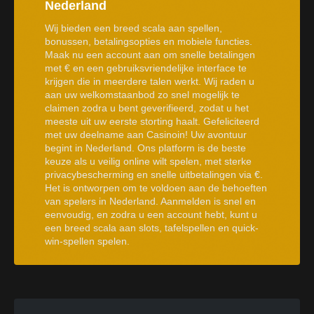
Nederland
Wij bieden een breed scala aan spellen,
bonussen, betalingsopties en mobiele functies.
Maak nu een account aan om snelle betalingen
met € en een gebruiksvriendelijke interface te
krijgen die in meerdere talen werkt. Wij raden u
aan uw welkomstaanbod zo snel mogelijk te
claimen zodra u bent geverifieerd, zodat u het
meeste uit uw eerste storting haalt. Gefeliciteerd
met uw deelname aan Casinoin! Uw avontuur
begint in Nederland. Ons platform is de beste
keuze als u veilig online wilt spelen, met sterke
privacybescherming en snelle uitbetalingen via €.
Het is ontworpen om te voldoen aan de behoeften
van spelers in Nederland. Aanmelden is snel en
eenvoudig, en zodra u een account hebt, kunt u
een breed scala aan slots, tafelspellen en quick-
win-spellen spelen.