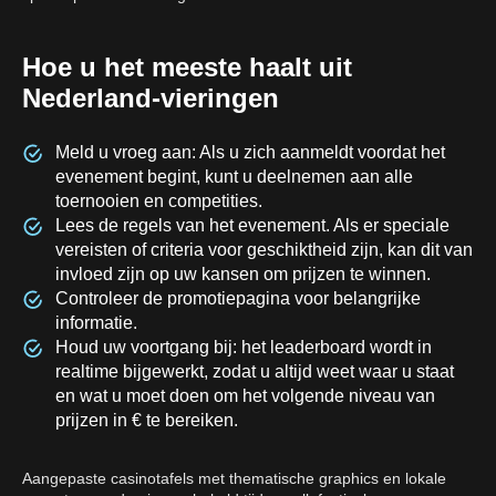
Hoe u het meeste haalt uit
Nederland-vieringen
Meld u vroeg aan: Als u zich aanmeldt voordat het
evenement begint, kunt u deelnemen aan alle
toernooien en competities.
Lees de regels van het evenement. Als er speciale
vereisten of criteria voor geschiktheid zijn, kan dit van
invloed zijn op uw kansen om prijzen te winnen.
Controleer de promotiepagina voor belangrijke
informatie.
Houd uw voortgang bij: het leaderboard wordt in
realtime bijgewerkt, zodat u altijd weet waar u staat
en wat u moet doen om het volgende niveau van
prijzen in € te bereiken.
Aangepaste casinotafels met thematische graphics en lokale