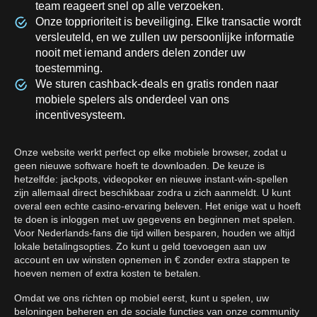
team reageert snel op alle verzoeken.
Onze topprioriteit is beveiliging. Elke transactie wordt
versleuteld, en we zullen uw persoonlijke informatie
nooit met iemand anders delen zonder uw
toestemming.
We sturen cashback-deals en gratis ronden naar
mobiele spelers als onderdeel van ons
incentivesysteem.
Onze website werkt perfect op elke mobiele browser, zodat u
geen nieuwe software hoeft te downloaden. De keuze is
hetzelfde: jackpots, videopoker en nieuwe instant-win-spellen
zijn allemaal direct beschikbaar zodra u zich aanmeldt. U kunt
overal een echte casino-ervaring beleven. Het enige wat u hoeft
te doen is inloggen met uw gegevens en beginnen met spelen.
Voor Nederlands-fans die tijd willen besparen, houden we altijd
lokale betalingsopties. Zo kunt u geld toevoegen aan uw
account en uw winsten opnemen in € zonder extra stappen te
hoeven nemen of extra kosten te betalen.
Omdat we ons richten op mobiel eerst, kunt u spelen, uw
beloningen beheren en de sociale functies van onze community