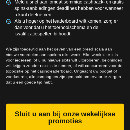
Meld u snel aan, omdat sommige cashback- en gratis
spins-aanbiedingen deadlines hebben voor wanneer
u kunt deelnemen.
Als u hoger op het leaderboard wilt komen, zorg er
dan voor dat u het toernooischema en de
kwalificatiespellen bijhoudt.
We zijn toegewijd aan het geven van een breed scala aan
nieuwe voordelen aan spelers elke week. Elke week is er iets
voor iedereen, of u nu nieuwe slots wilt uitproberen, beloningen
wilt krijgen zonder risico's te nemen, of wilt concurreren voor de
toppositie op het casinoleaderboard. Ongeacht uw budget of
voorkeuren, alle campagnes zijn gemaakt om ervoor te zorgen
dat u een goede tijd hebt.
Sluit u aan bij onze wekelijkse
promoties