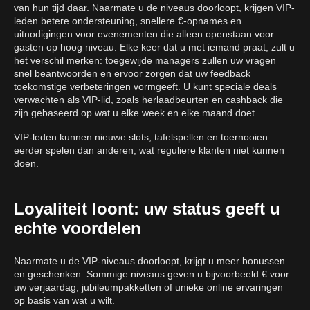
van hun tijd daar. Naarmate u de niveaus doorloopt, krijgen VIP-
leden betere ondersteuning, snellere €-opnames en
uitnodigingen voor evenementen die alleen openstaan voor
gasten op hoog niveau. Elke keer dat u met iemand praat, zult u
het verschil merken: toegewijde managers zullen uw vragen
snel beantwoorden en ervoor zorgen dat uw feedback
toekomstige verbeteringen vormgeeft. U kunt speciale deals
verwachten als VIP-lid, zoals herlaadbeurten en cashback die
zijn gebaseerd op wat u elke week en elke maand doet.
VIP-leden kunnen nieuwe slots, tafelspellen en toernooien
eerder spelen dan anderen, wat reguliere klanten niet kunnen
doen.
Loyaliteit loont: uw status geeft u
echte voordelen
Naarmate u de VIP-niveaus doorloopt, krijgt u meer bonussen
en geschenken. Sommige niveaus geven u bijvoorbeeld € voor
uw verjaardag, jubileumpakketten of unieke online ervaringen
op basis van wat u wilt.