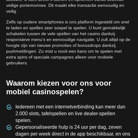
veilige portemonnee. Dit maakt elke transactie eenvoudig en
veilig.
Zelfs op oudere smartphones is ons platform ingesteld om snel
te laden en spellen zeer soepel te spelen. U kunt gemakkelijk
schakelen tussen de vele spellen van het casino dankzij
responsieve menu's en eenvoudige navigatie. U zult altijd op de
hoogte zijn van nieuwe promoties of bonusdrops dankzij
pushmeldingen. Zo mist u nooit een kans om te spelen met
extra spins of speciale campagnes alleen voor mobiele
gebruikers.
Waarom kiezen voor ons voor
mobiel casinospelen?
Iedereen met een internetverbinding kan meer dan
2.000 slots, tafelspellen en live dealer-spellen
spelen.
Gepersonaliseerde hulp is 24 uur per dag, zeven
dagen per week direct in de app beschikbaar, en ons