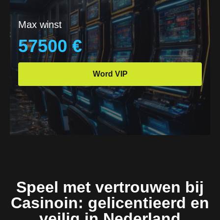
Max winst
57500 €
Word VIP
Speel met vertrouwen bij
Casinoin: gelicentieerd en
veilig in Nederland