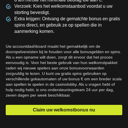
Verzoek: Kies het welkomstaanbod voordat u uw
storting bevestigt.
Extra krijgen: Ontvang de gematchte bonus en gratis
spins direct, en gebruik ze op spellen die in
aanmerking komen.
Uw accountdashboard maakt het gemakkelijk om de
doorspelvereisten bij te houden voor alle bonusgelden en spins.
Als u een opname wilt doen, zorgt dit ervoor dat het proces
eenvoudig is. Voor het beste gebruik van hun welkomstpakket
raden wij nieuwe spelers aan onze bonusvoorwaarden
zorgvuldig te lezen. U kunt uw gratis spins gebruiken op
verschillende gokautomaten of uw bonus € om een breder scala
aan spellen te spelen in de casinolobby. Als u vragen hebt of
hulp nodig hebt, is ons ondersteuningsteam 24 uur per dag,
zeven dagen per week beschikbaar.
Claim uw welkomstbonus nu