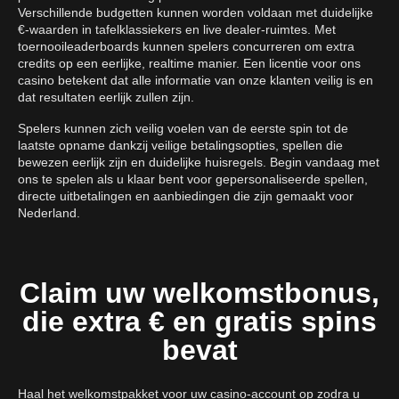
Verschillende budgetten kunnen worden voldaan met duidelijke
€-waarden in tafelklassiekers en live dealer-ruimtes. Met
toernooileaderboards kunnen spelers concurreren om extra
credits op een eerlijke, realtime manier. Een licentie voor ons
casino betekent dat alle informatie van onze klanten veilig is en
dat resultaten eerlijk zullen zijn.
Spelers kunnen zich veilig voelen van de eerste spin tot de
laatste opname dankzij veilige betalingsopties, spellen die
bewezen eerlijk zijn en duidelijke huisregels. Begin vandaag met
ons te spelen als u klaar bent voor gepersonaliseerde spellen,
directe uitbetalingen en aanbiedingen die zijn gemaakt voor
Nederland.
Claim uw welkomstbonus,
die extra € en gratis spins
bevat
Haal het welkomstpakket voor uw casino-account op zodra u