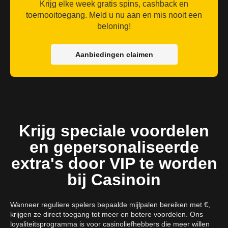
Krijg elke week gratis spins, cashback en
toernooitoegang. Meld u nu aan en mis nooit een
beloning!
Aanbiedingen claimen
Krijg speciale voordelen
en gepersonaliseerde
extra's door VIP te worden
bij Casinoin
Wanneer reguliere spelers bepaalde mijlpalen bereiken met €,
krijgen ze direct toegang tot meer en betere voordelen. Ons
loyaliteitsprogramma is voor casinoliefhebbers die meer willen