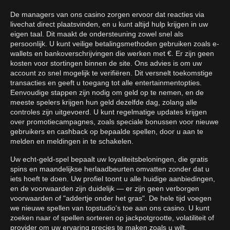
De managers van ons casino zorgen ervoor dat reacties via
livechat direct plaatsvinden, en u kunt altijd hulp krijgen in uw
eigen taal. Dit maakt de ondersteuning zowel snel als
persoonlijk. U kunt veilige betalingsmethoden gebruiken zoals e-
wallets en bankoverschrijvingen die werken met €. Er zijn geen
kosten voor stortingen binnen de site. Ons advies is om uw
account zo snel mogelijk te verifiëren. Dit versnelt toekomstige
transacties en geeft u toegang tot alle entertainmentopties.
Eenvoudige stappen zijn nodig om geld op te nemen, en de
meeste spelers krijgen hun geld dezelfde dag, zolang alle
controles zijn uitgevoerd. U kunt regelmatige updates krijgen
over promotiecampagnes, zoals speciale bonussen voor nieuwe
gebruikers en cashback op bepaalde spellen, door u aan te
melden en meldingen in te schakelen.
Uw echt-geld-spel bepaalt uw loyaliteitsbeloningen, die gratis
spins en maandelijkse herlaadbeurten omvatten zonder dat u
iets hoeft te doen. Uw profiel toont u alle huidige aanbiedingen,
en de voorwaarden zijn duidelijk — er zijn geen verborgen
voorwaarden of "addertje onder het gras". De hele tijd voegen
we nieuwe spellen van topstudio's toe aan ons casino. U kunt
zoeken naar of spellen sorteren op jackpotgrootte, volatiliteit of
provider om uw ervaring precies te maken zoals u wilt.