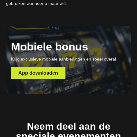
gebruiken wanneer u maar wilt.
Mobiele bonus
Krijg exclusieve mobiele aanbiedingen en speel overal
App downloaden
Neem deel aan de
speciale evenementen