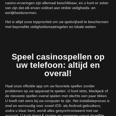
casino-ervaringen zijn allemaal beschikbaar, en u kunt er zeker
van zijn dat elk ervan voldoet aan strikte veiligheids- en
eerlijkheidsnormen.
Het is altijd onze topprioriteit om uw spelvrijheid te beschermen
met beproefde veiligheidsmaatregelen en lokale wetten.
Speel casinospellen op
uw telefoon: altijd en
overal!
Haal onze officiële app om uw favoriete spellen zonder
problemen op uw apparaat te spelen. U kunt slots, blackjack of
de nieuwste spellen overal spelen met slechts een paar tikken.
U hoeft niet eens bij uw computer te zijn. Het installatieproces is
snel en eenvoudig voor zowel iOS- als Android-gebruikers;
zodra u klaar bent, wordt alles gesynchroniseerd met uw
account. U kunt direct € storten en opnemen vanuit dezelfde