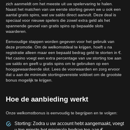
zich aanmeldt om het meeste uit uw spelervaring te halen.
Naast het matchen van uw eerste storting geven we u ook een
aantal gratis spins, wat uw saldo direct aanvult. Deze deal is
speciaal voor nieuwe spelers die zowel extra geld als het
spannende gevoel van gratis spins op bepaalde slots
waarderen.
Eenvoudige stappen worden gegeven voor het gebruik van
deze promotie. Om de welkomstdeal te krijgen, hoeft u na
registratie alleen maar een bepaald bedrag geld te storten in €.
Het casino voegt een extra percentage van uw storting toe aan
uw saldo en geeft u gratis spins om te gebruiken op een
hooggewaardeerde slot. Lees de voorwaarden en zorg ervoor
dat u aan de minimale stortingsvereiste voldoet om de grootste
bonus mogelijk te krijgen.
Hoe de aanbieding werkt
Onze welkomstbonus is eenvoudig te begrijpen en te volgen:
Storting: Zodra u uw account hebt aangemaakt, voegt
u ten minste het minimale bedrag toe aan €.