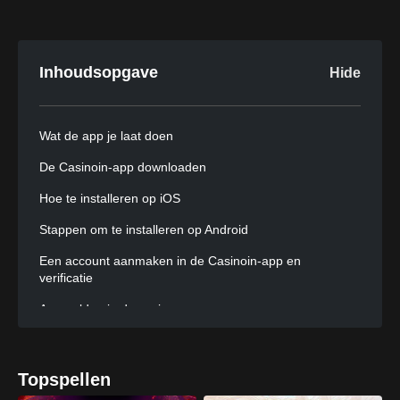
Inhoudsopgave
Hide
Wat de app je laat doen
De Casinoin-app downloaden
Hoe te installeren op iOS
Stappen om te installeren op Android
Een account aanmaken in de Casinoin-app en
verificatie
Aanmelden in de casino-app
Verificatie (kyc)- Wat je moet voorbereiden
Bonusaanbiedingen voor de Casinoin-app:
Topspellen
welkomstpakket, promotiecodes en vip-beloningen