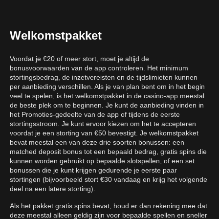
Welkomstpakket
Voordat je €20 of meer stort, moet je altijd de
bonusvoorwaarden van de app controleren. Het minimum
stortingsbedrag, de inzetvereisten en de tijdslimieten kunnen
per aanbieding verschillen. Als je van plan bent om in het begin
veel te spelen, is het welkomstpakket in de casino-app meestal
de beste plek om te beginnen. Je kunt de aanbieding vinden in
het Promoties-gedeelte van de app of tijdens de eerste
stortingsstroom. Je kunt ervoor kiezen om het te accepteren
voordat je een storting van €50 bevestigt. Je welkomstpakket
bevat meestal een van deze drie soorten bonussen: een
matched deposit bonus tot een bepaald bedrag, gratis spins die
kunnen worden gebruikt op bepaalde slotspellen, of een set
bonussen die je kunt krijgen gedurende je eerste paar
stortingen (bijvoorbeeld stort €30 vandaag en krijg het volgende
deel na een latere storting).
Als het pakket gratis spins bevat, houd er dan rekening mee dat
deze meestal alleen geldig zijn voor bepaalde spellen en sneller