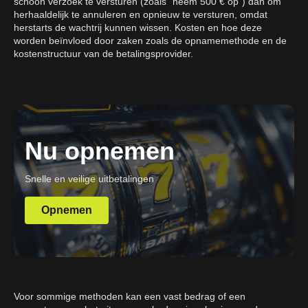
schoon verzoek te versturen (zoals "neem 500 € op") dan om
herhaaldelijk te annuleren en opnieuw te versturen, omdat
herstarts de wachtrij kunnen wissen. Kosten en hoe deze
worden beïnvloed door zaken zoals de opnamemethode en de
kostenstructuur van de betalingsprovider.
Nu opnemen
Snelle en veilige uitbetalingen
Opnemen
Voor sommige methoden kan een vast bedrag of een