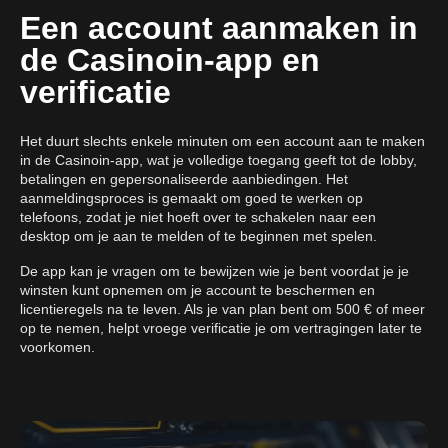
Een account aanmaken in
de Casinoin-app en
verificatie
Het duurt slechts enkele minuten om een account aan te maken
in de Casinoin-app, wat je volledige toegang geeft tot de lobby,
betalingen en gepersonaliseerde aanbiedingen. Het
aanmeldingsproces is gemaakt om goed te werken op
telefoons, zodat je niet hoeft over te schakelen naar een
desktop om je aan te melden of te beginnen met spelen.
De app kan je vragen om te bewijzen wie je bent voordat je je
winsten kunt opnemen om je account te beschermen en
licentieregels na te leven. Als je van plan bent om 500 € of meer
op te nemen, helpt vroege verificatie je om vertragingen later te
voorkomen.