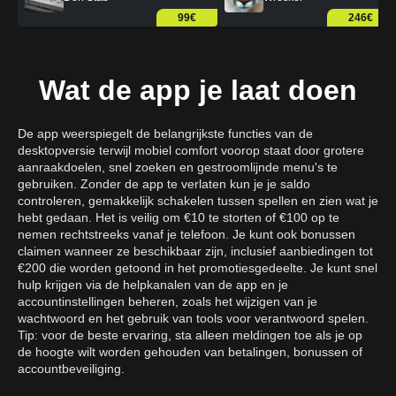
99€
246€
Wat de app je laat doen
De app weerspiegelt de belangrijkste functies van de
desktopversie terwijl mobiel comfort voorop staat door grotere
aanraakdoelen, snel zoeken en gestroomlijnde menu's te
gebruiken. Zonder de app te verlaten kun je je saldo
controleren, gemakkelijk schakelen tussen spellen en zien wat je
hebt gedaan. Het is veilig om €10 te storten of €100 op te
nemen rechtstreeks vanaf je telefoon. Je kunt ook bonussen
claimen wanneer ze beschikbaar zijn, inclusief aanbiedingen tot
€200 die worden getoond in het promotiesgedeelte. Je kunt snel
hulp krijgen via de helpkanalen van de app en je
accountinstellingen beheren, zoals het wijzigen van je
wachtwoord en het gebruik van tools voor verantwoord spelen.
Tip: voor de beste ervaring, sta alleen meldingen toe als je op
de hoogte wilt worden gehouden van betalingen, bonussen of
accountbeveiliging.