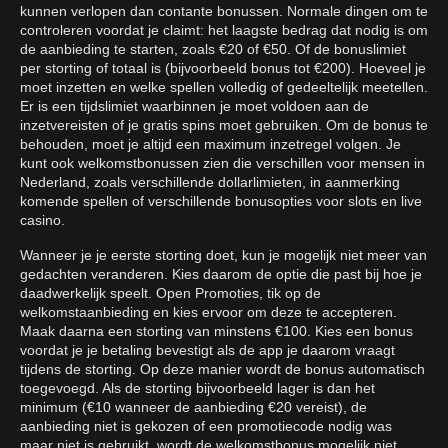
kunnen verlopen dan contante bonussen. Normale dingen om te
controleren voordat je claimt: het laagste bedrag dat nodig is om
de aanbieding te starten, zoals €20 of €50. Of de bonuslimiet
per storting of totaal is (bijvoorbeeld bonus tot €200). Hoeveel je
moet inzetten en welke spellen volledig of gedeeltelijk meetellen.
Er is een tijdslimiet waarbinnen je moet voldoen aan de
inzetvereisten of je gratis spins moet gebruiken. Om de bonus te
behouden, moet je altijd een maximum inzetregel volgen. Je
kunt ook welkomstbonussen zien die verschillen voor mensen in
Nederland, zoals verschillende dollarlimieten, in aanmerking
komende spellen of verschillende bonusopties voor slots en live
casino.
Wanneer je je eerste storting doet, kun je mogelijk niet meer van
gedachten veranderen. Kies daarom de optie die past bij hoe je
daadwerkelijk speelt. Open Promoties, tik op de
welkomstaanbieding en kies ervoor om deze te accepteren.
Maak daarna een storting van minstens €100. Kies een bonus
voordat je je betaling bevestigt als de app je daarom vraagt
tijdens de storting. Op deze manier wordt de bonus automatisch
toegevoegd. Als de storting bijvoorbeeld lager is dan het
minimum (€10 wanneer de aanbieding €20 vereist), de
aanbieding niet is gekozen of een promotiecode nodig was
maar niet is gebruikt, wordt de welkomstbonus mogelijk niet