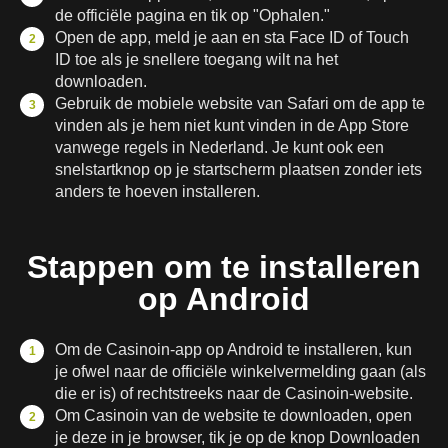
de officiële pagina en tik op "Ophalen."
Open de app, meld je aan en sta Face ID of Touch
ID toe als je snellere toegang wilt na het
downloaden.
Gebruik de mobiele website van Safari om de app te
vinden als je hem niet kunt vinden in de App Store
vanwege regels in Nederland. Je kunt ook een
snelstartknop op je startscherm plaatsen zonder iets
anders te hoeven installeren.
Stappen om te installeren
op Android
Om de Casinoin-app op Android te installeren, kun
je ofwel naar de officiële winkelvermelding gaan (als
die er is) of rechtstreeks naar de Casinoin-website.
Om Casinoin van de website te downloaden, open
je deze in je browser, tik je op de knop Downloaden