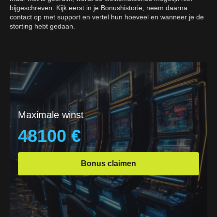
bijgeschreven. Kijk eerst in je Bonushistorie, neem daarna
contact op met support en vertel hun hoeveel en wanneer je de
storting hebt gedaan.
Maximale winst
48100 €
Bonus claimen