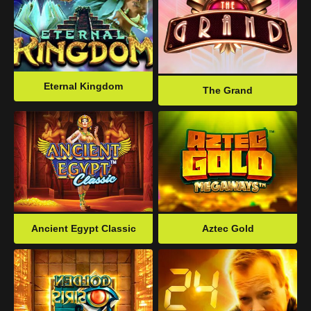
Eternal Kingdom
The Grand
Ancient Egypt Classic
Aztec Gold