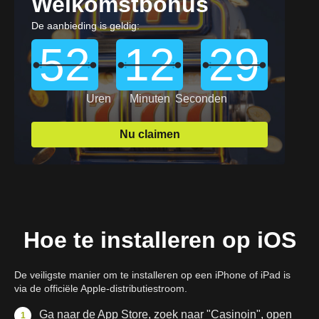
Welkomstbonus
De aanbieding is geldig:
52
12
28
Uren
Minuten
Seconden
Nu claimen
Hoe te installeren op iOS
De veiligste manier om te installeren op een iPhone of iPad is
via de officiële Apple-distributiestroom.
Ga naar de App Store, zoek naar "Casinoin", open