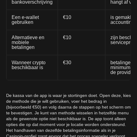
bankoverschrijving
hangt af van
Een e-wallet
€10
is gemakkeli
gebruiken
accountinfo
Alternatieve en
€10
zijn beschik
mobiele
serviceprovi
betalingen
Wanneer crypto
€30
betalingen 
beschikbaar is
minimumbedr
de provideri
De kassa van de app is waar je stortingen doet. Open deze, kies
de methode die je wilt gebruiken, voer het bedrag in
(bijvoorbeeld €50) en volg daarna de stappen op het scherm om
te bevestigen. Je kunt van methode wisselen in hetzelfde menu
als de gewenste optie niet beschikbaar is. De app toont alleen
opties die op dat moment voor je locatie worden ondersteund.
Het handhaven van dezelfde betalingsinformatie als in je
Casinoin-profiel zorgt ervoor dat het proces soepeler verloopt.