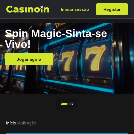
Iniciar sessão
Registar
Spin Magic-Sinta-se
Vivo!
Jogar agora
Início
Aplicação