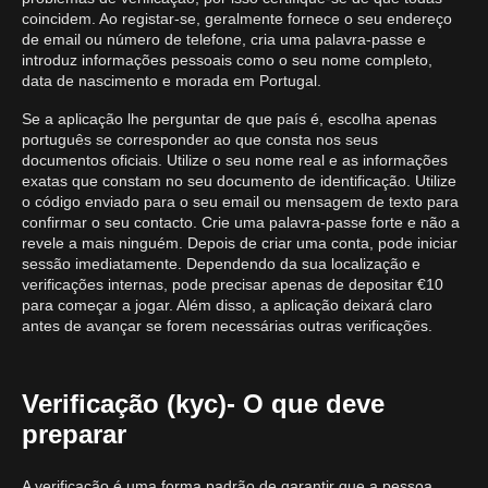
coincidem. Ao registar-se, geralmente fornece o seu endereço
de email ou número de telefone, cria uma palavra-passe e
introduz informações pessoais como o seu nome completo,
data de nascimento e morada em Portugal.
Se a aplicação lhe perguntar de que país é, escolha apenas
português se corresponder ao que consta nos seus
documentos oficiais. Utilize o seu nome real e as informações
exatas que constam no seu documento de identificação. Utilize
o código enviado para o seu email ou mensagem de texto para
confirmar o seu contacto. Crie uma palavra-passe forte e não a
revele a mais ninguém. Depois de criar uma conta, pode iniciar
sessão imediatamente. Dependendo da sua localização e
verificações internas, pode precisar apenas de depositar €10
para começar a jogar. Além disso, a aplicação deixará claro
antes de avançar se forem necessárias outras verificações.
Verificação (kyc)- O que deve
preparar
A verificação é uma forma padrão de garantir que a pessoa