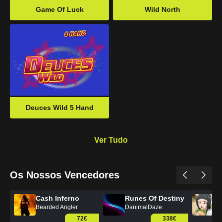
Game Of Luck
Wild North
Deuces Wild 5 Hand
Ver Tudo
Os Nossos Vencedores
Cash Inferno
Runes Of Destiny
Re
Bearded Angler
DanimalDaze
Ca
72€
338€