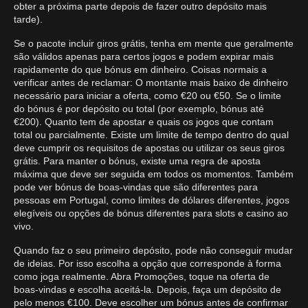
obter a próxima parte depois de fazer outro depósito mais
tarde).
Se o pacote incluir giros grátis, tenha em mente que geralmente
são válidos apenas para certos jogos e podem expirar mais
rapidamente do que bónus em dinheiro. Coisas normais a
verificar antes de reclamar: O montante mais baixo de dinheiro
necessário para iniciar a oferta, como €20 ou €50. Se o limite
do bónus é por depósito ou total (por exemplo, bónus até
€200). Quanto tem de apostar e quais os jogos que contam
total ou parcialmente. Existe um limite de tempo dentro do qual
deve cumprir os requisitos de apostas ou utilizar os seus giros
grátis. Para manter o bónus, existe uma regra de aposta
máxima que deve ser seguida em todos os momentos. Também
pode ver bónus de boas-vindas que são diferentes para
pessoas em Portugal, como limites de dólares diferentes, jogos
elegíveis ou opções de bónus diferentes para slots e casino ao
vivo.
Quando faz o seu primeiro depósito, pode não conseguir mudar
de ideias. Por isso escolha a opção que corresponde à forma
como joga realmente. Abra Promoções, toque na oferta de
boas-vindas e escolha aceitá-la. Depois, faça um depósito de
pelo menos €100. Deve escolher um bónus antes de confirmar