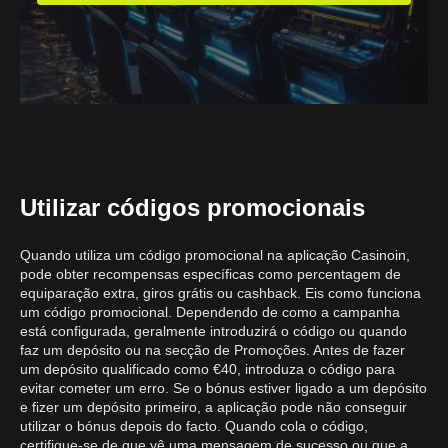
Utilizar códigos promocionais
Quando utiliza um código promocional na aplicação Casinoin,
pode obter recompensas específicas como percentagem de
equiparação extra, giros grátis ou cashback. Eis como funciona
um código promocional. Dependendo de como a campanha
está configurada, geralmente introduzirá o código ou quando
faz um depósito ou na secção de Promoções. Antes de fazer
um depósito qualificado como €40, introduza o código para
evitar cometer um erro. Se o bónus estiver ligado a um depósito
e fizer um depósito primeiro, a aplicação pode não conseguir
utilizar o bónus depois do facto. Quando cola o código,
certifique-se de que vê uma mensagem de sucesso ou que a