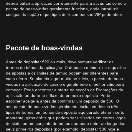
depois utilize a aplicação corretamente para a ativar. Eis como o
pacote de boas-vindas geralmente funciona, onde introduzir
códigos de cupão e que tipos de recompensas VIP pode obter.
Pacote de boas-vindas
Antes de depositar €20 ou mais, deve sempre verificar os
termos do bónus da aplicação. O depósito mínimo, os requisitos
de apostas e os limites de tempo podem ser diferentes para
cada oferta. Se planeia jogar muito no início, o pacote de boas-
vindas na aplicação de casino é geralmente o melhor sítio para
começar. Pode encontrar a oferta na secção de Promoções da
aplicação ou durante o fluxo do primeiro depósito. Pode
escolher aceitá-la antes de confirmar um depósito de €50. O
seu pacote de boas-vindas geralmente inclui um destes três
tipos de bónus: um bónus de depósito equiparado até um certo
montante, giros grátis que podem ser utilizados em certos jogos
de slots, ou um conjunto de bónus que pode obter ao longo dos
seus primeiros depósitos (por exemplo, depositar €30 hoje e