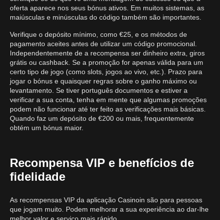
oferta aparece nos seus bónus ativos. Em muitos sistemas, as
maiúsculas e minúsculas do código também são importantes.
Verifique o depósito mínimo, como €25, e os métodos de
pagamento aceites antes de utilizar um código promocional.
Independentemente de a recompensa ser dinheiro extra, giros
grátis ou cashback. Se a promoção for apenas válida para um
certo tipo de jogo (como slots, jogos ao vivo, etc.). Prazo para
jogar o bónus e quaisquer regras sobre o ganho máximo ou
levantamento. Se tiver português documentos e estiver a
verificar a sua conta, tenha em mente que algumas promoções
podem não funcionar até ter feito as verificações mais básicas.
Quando faz um depósito de €200 ou mais, frequentemente
obtém um bónus maior.
Recompensa VIP e benefícios de
fidelidade
As recompensas VIP da aplicação Casinoin são para pessoas
que jogam muito. Podem melhorar a sua experiência ao dar-lhe
melhor valor e serviço mais rápido.