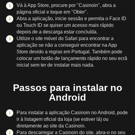
Vá à App Store, procure por "Casinoin", abra a
página oficial e toque em "Obter".
Abra a aplicação, inicie sessão e permita o Face ID
ou Touch ID se quiser um acesso mais rápido
depois de a descarga estar concluída.
Utilize o site móvel do Safari para encontrar a
aplicação se não a conseguir encontrar na App
Store devido a regras em Portugal. Também pode
colocar um botão de lançamento rápido no seu ecrã
inicial sem ter de instalar mais nada.
Passos para instalar no
Android
Para instalar a aplicação Casinoin no Android, pode
ir à listagem oficial da loja (se estiver lá) ou
diretamente ao site da Casinoin.
Para descarregar a Casinoin do site, abra-o no seu