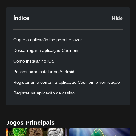
Índice
Hide
O que a aplicação lhe permite fazer
Descarregar a aplicação Casinoin
Como instalar no iOS
Passos para instalar no Android
Registar uma conta na aplicação Casinoin e verificação
Registar na aplicação de casino
Verificação (kyc)- O que deve preparar
Ofertas de bónus para a aplicação Casinoin: pacote de
boas-vindas, códigos promocionais e recompensas VIP
Jogos Principais
Pacote de boas-vindas