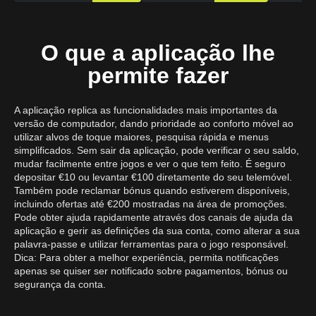
O que a aplicação lhe
permite fazer
A aplicação replica as funcionalidades mais importantes da
versão de computador, dando prioridade ao conforto móvel ao
utilizar alvos de toque maiores, pesquisa rápida e menus
simplificados. Sem sair da aplicação, pode verificar o seu saldo,
mudar facilmente entre jogos e ver o que tem feito. É seguro
depositar €10 ou levantar €100 diretamente do seu telemóvel.
Também pode reclamar bónus quando estiverem disponíveis,
incluindo ofertas até €200 mostradas na área de promoções.
Pode obter ajuda rapidamente através dos canais de ajuda da
aplicação e gerir as definições da sua conta, como alterar a sua
palavra-passe e utilizar ferramentas para o jogo responsável.
Dica: Para obter a melhor experiência, permita notificações
apenas se quiser ser notificado sobre pagamentos, bónus ou
segurança da conta.