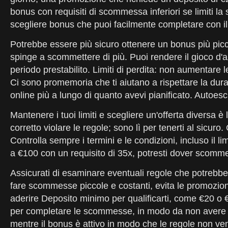
bonus con requisiti di scommessa inferiori se limiti la
scegliere bonus che puoi facilmente completare con i
Potrebbe essere più sicuro ottenere un bonus più pic
spinge a scommettere di più. Puoi rendere il gioco d'a
periodo prestabilito. Limiti di perdita: non aumentar
Ci sono promemoria che ti aiutano a rispettare la dura
online più a lungo di quanto avevi pianificato. Autoes
Mantenere i tuoi limiti e scegliere un'offerta diversa è
corretto violare le regole; sono lì per tenerti al sic
Controlla sempre i termini e le condizioni, incluso il 
a €100 con un requisito di 35x, potresti dover scommett
Assicurati di esaminare eventuali regole che potrebbe
fare scommesse piccole e costanti, evita le promozion
aderire Deposito minimo per qualificarti, come €20 o 
per completare le scommesse, in modo da non avere f
mentre il bonus è attivo in modo che le regole non ve