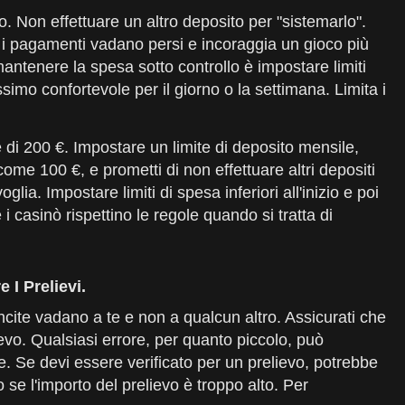
to. Non effettuare un altro deposito per "sistemarlo".
i pagamenti vadano persi e incoraggia un gioco più
antenere la spesa sotto controllo è impostare limiti
simo confortevole per il giorno o la settimana. Limita i
 di 200 €. Impostare un limite di deposito mensile,
me 100 €, e prometti di non effettuare altri depositi
ia. Impostare limiti di spesa inferiori all'inizio e poi
 casinò rispettino le regole quando si tratta di
 I Prelievi.
incite vadano a te e non a qualcun altro. Assicurati che
vo. Qualsiasi errore, per quanto piccolo, può
e. Se devi essere verificato per un prelievo, potrebbe
se l'importo del prelievo è troppo alto. Per