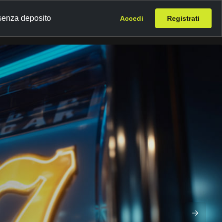
enza deposito
Accedi
Registrati