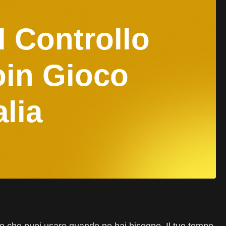
l Controllo
oin Gioco
lia