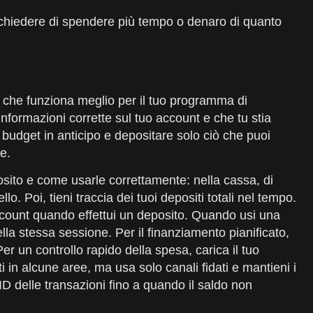
 richiedere di spendere più tempo o denaro di quanto
o che funziona meglio per il tuo programma di
informazioni corrette sul tuo account e che tu stia
budget in anticipo e depositare solo ciò che puoi
e.
osito e come usarle correttamente: nella cassa, di
. Poi, tieni traccia dei tuoi depositi totali nel tempo.
 account quando effettui un deposito. Quando usi una
lla stessa sessione. Per il finanziamento pianificato,
 un controllo rapido della spesa, carica il tuo
i in alcune aree, ma usa solo canali fidati e mantieni i
ID delle transazioni fino a quando il saldo non