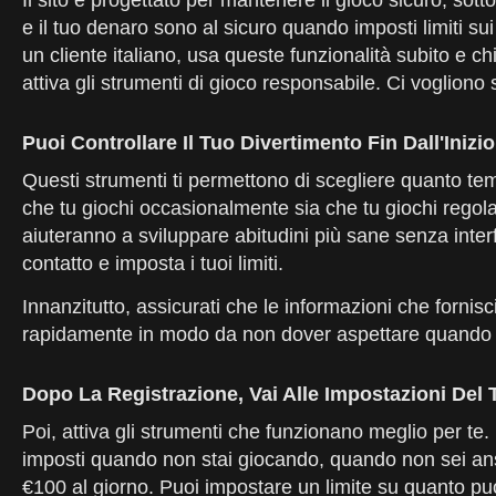
Il sito è progettato per mantenere il gioco sicuro, sott
e il tuo denaro sono al sicuro quando imposti limiti sui
un cliente italiano, usa queste funzionalità subito e 
attiva gli strumenti di gioco responsabile. Ci vogliono 
Puoi Controllare Il Tuo Divertimento Fin Dall'Ini
Questi strumenti ti permettono di scegliere quanto temp
che tu giochi occasionalmente sia che tu giochi regolarm
aiuteranno a sviluppare abitudini più sane senza interf
contatto e imposta i tuoi limiti.
Innanzitutto, assicurati che le informazioni che fornisc
rapidamente in modo da non dover aspettare quando vu
Dopo La Registrazione, Vai Alle Impostazioni Del
Poi, attiva gli strumenti che funzionano meglio per te. 
imposti quando non stai giocando, quando non sei ansi
€100 al giorno. Puoi impostare un limite su quanto pu