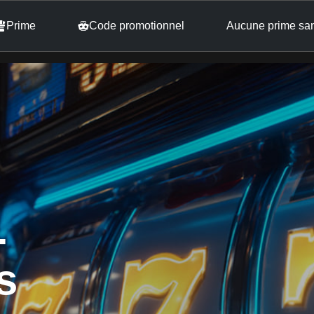
Prime
Code promotionnel
Aucune prime sa
-
s