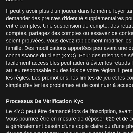
Il peut y avoir plus d'un joueur dans le même foyer t
demander des preuves d'identité supplémentaires pour 
entre comptes. Une suspension de compte, des retards d
comptes, partagez des comptes ou essayez de contourner
soient prouvées. Vous devez rapidement modifier le
famille. Des modifications apportées peu avant une d
connaissance du client (KYC). Pour des raisons de sé
facilement accessibles peut aider à éviter les retards 
au jeu responsable ou des lois de votre région, il pe
les règles. Les promotions, les limites de jeu et les
simple d'éviter les problèmes et de continuer à accéder
Processus De Vérification Kyc
Le KYC peut être demandé lors de l'inscription, avant 
Vous pourriez être en mesure de déposer €20 et de co
a généralement besoin d'une copie claire ou d'une pho