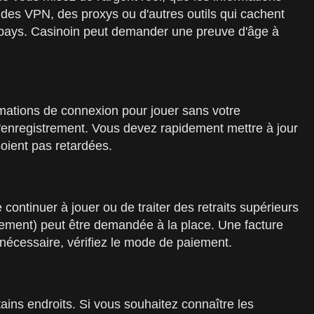
 des VPN, des proxys ou d'autres outils qui cachent
e pays. Casinoin peut demander une preuve d'âge à
mations de connexion pour jouer sans votre
r l'enregistrement. Vous devez rapidement mettre à jour
soient pas retardées.
ontinuer à jouer ou de traiter des retraits supérieurs
rnement) peut être demandée à la place. Une facture
t nécessaire, vérifiez le mode de paiement.
ains endroits. Si vous souhaitez connaître les