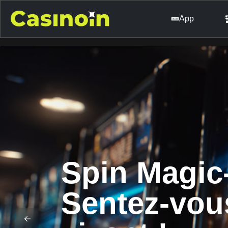
App
Spin Magic
Sentez-vou