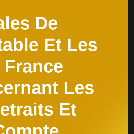
ales De
able Et Les
 France
ernant Les
traits Et
 Compte