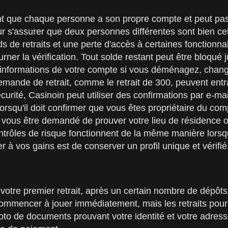
ant que chaque personne a son propre compte et peut pas
s'assurer que deux personnes différentes sont bien cell
e retraits et une perte d'accès à certaines fonctionnali
 la vérification. Tout solde restant peut être bloqué jus
s informations de votre compte si vous déménagez, ch
emande de retrait, comme le retrait de 300, peuvent ent
curité, Casinoin peut utiliser des confirmations par e-
lorsqu'il doit confirmer que vous êtes propriétaire du com
ut vous être demandé de prouver votre lieu de résidence o
 contrôles de risque fonctionnent de la même manière lor
 à vos gains est de conserver un profil unique et vérifié
votre premier retrait, après un certain nombre de dépôts 
mmencer à jouer immédiatement, mais les retraits pourra
to de documents prouvant votre identité et votre adress