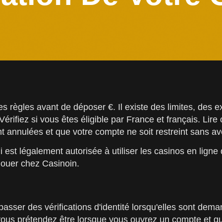
s règles avant de déposer €. Il existe des limites, des e
érifiez si vous êtes éligible par France et français. Lire
nt annulées et que votre compte ne soit restreint sans a
ui est légalement autorisée à utiliser les casinos en lig
jouer chez Casinoin.
 passer des vérifications d'identité lorsqu'elles sont de
ous prétendez être lorsque vous ouvrez un compte et que