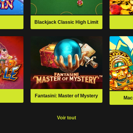
Blackjack Classic High Limit
Fantasini: Master of Mystery
Mac
Voir tout