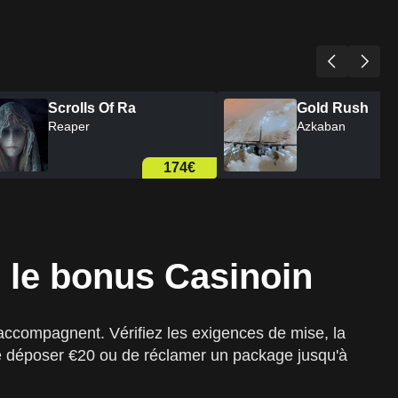
Maniac House
Scrolls Of Ra
veteran
Reaper
352€
r le bonus Casinoin
'accompagnent. Vérifiez les exigences de mise, la
t de déposer €20 ou de réclamer un package jusqu'à