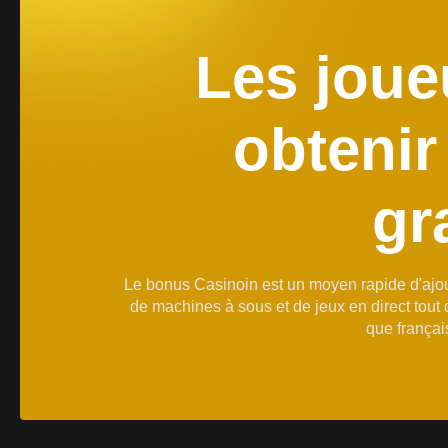
Les joue
obtenir
gr
Le bonus Casinoin est un moyen rapide d'ajout
de machines à sous et de jeux en direct tout
que françai