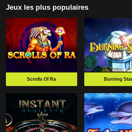
Jeux les plus populaires
Quels sont les frais et comment les éviter
Meilleures pratiques pour des retraits plus rapides
Limites de retrait et règles pour les fonds bonus
Expérience mobile sur Casinoin
Retraits rapides depuis Casinoin
Limites de retrait et règles pour les fonds bonus
Scrolls Of Ra
Burning Sta