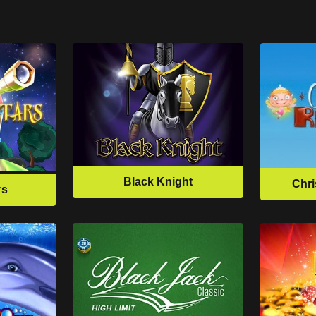
Black Knight
Chri
rs