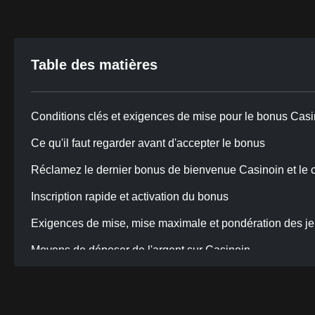
Table des matières
Conditions clés et exigences de mise pour le bonus Casi
Ce qu'il faut regarder avant d'accepter le bonus
Réclamez le dernier bonus de bienvenue Casinoin et le 
Inscription rapide et activation du bonus
Exigences de mise, mise maximale et pondération des j
Moyens de déposer de l'argent sur Casinoin
Retraits rapides depuis Casinoin : délais de traitement, fra
Étape de retrait : que se passe-t-il ?