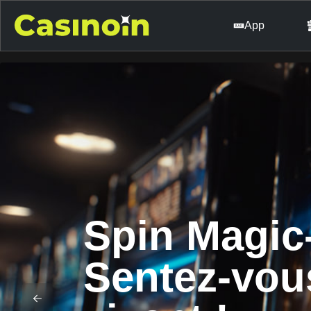
App
Spin Magic
Sentez-vou