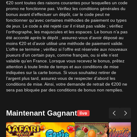
€20 sont toutes des raisons courantes pour lesquelles un code
promo ne fonctionne pas. Vérifiez les conditions générales du
bonus avant d’effectuer un dépôt, car le code peut ne
fonctionner qu’avec certaines méthodes de paiement ou types
de jeux. Le code a été rejeté car il n’était pas valide ; vérifiez
l’orthographe, les majuscules et les espaces. Le bonus n’a pas
été accordé après le dépôt ; assurez-vous d’avoir déposé au
moins €20 et d’avoir utilisé une méthode de paiement valide.
L’offre se termine ; vérifiez si l’offre est réservée aux nouveaux
joueurs d’un certain pays, comme français, ou si elle n’est
valable qu’en France. Lorsque vous recevez le bonus, prêtez
attention à toute limite de temps et aux conditions de mise
indiquées sur la carte bonus. Si vous souhaitez retirer de
l’argent plus tard, assurez-vous de respecter d’abord les
conditions de mise. Ainsi, votre demande de retrait de €200 ne
sera pas bloquée par des conditions de bonus non remplies.
Maintenant Gagnant