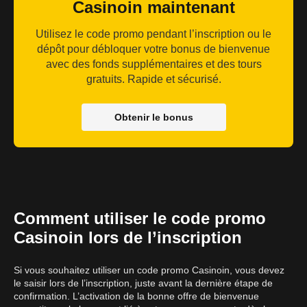
Casinoin maintenant
Utilisez le code promo pendant l’inscription ou le
dépôt pour débloquer votre bonus de bienvenue
avec des fonds supplémentaires et des tours
gratuits. Rapide et sécurisé.
Obtenir le bonus
Comment utiliser le code promo
Casinoin lors de l’inscription
Si vous souhaitez utiliser un code promo Casinoin, vous devez
le saisir lors de l’inscription, juste avant la dernière étape de
confirmation. L’activation de la bonne offre de bienvenue