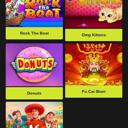
Rock The Boat
Omg Kittens
Fu Cai Shen
Donuts