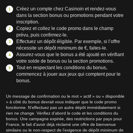
Créez un compte chez Casinoin et rendez-vous
dans la section bonus ou promotions pendant votre
inscription.
Copiez et collez le code promo dans le champ
prévu, puis confirmez-le.
Effectuez un dépôt éligible. Par exemple, si l’offre
nécessite un dépôt minimum de €, faites-le.
Assurez-vous que le bonus a été ajouté en vérifiant
votre solde de bonus ou la section promotions.
Tout en respectant les conditions du bonus,
commencez à jouer aux jeux qui comptent pour le
bonus.
Un message de confirmation ou le mot « actif » ou « disponible
» à côté du bonus devrait vous indiquer que le code promo
fonctionne. N’effectuez pas un autre dépôt immédiatement si
rien ne change. Vérifiez d’abord le code et les conditions du
bonus. Une campagne expirée, des restrictions par pays pour
France, le fait d’avoir déjà réclamé une offre de bienvenue
similaire ou le non-respect de l’exigence de dépôt minimum de