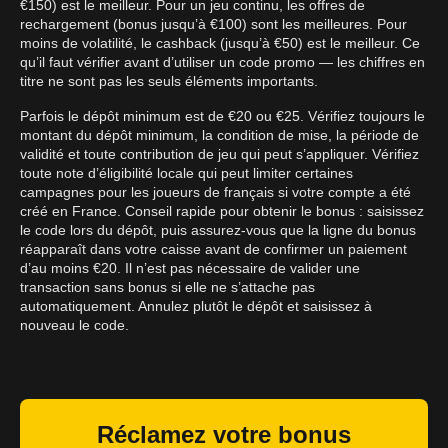
€150) est le meilleur. Pour un jeu continu, les offres de
rechargement (bonus jusqu’à €100) sont les meilleures. Pour
moins de volatilité, le cashback (jusqu’à €50) est le meilleur. Ce
qu’il faut vérifier avant d’utiliser un code promo — les chiffres en
titre ne sont pas les seuls éléments importants.
Parfois le dépôt minimum est de €20 ou €25. Vérifiez toujours le
montant du dépôt minimum, la condition de mise, la période de
validité et toute contribution de jeu qui peut s’appliquer. Vérifiez
toute note d’éligibilité locale qui peut limiter certaines
campagnes pour les joueurs de français si votre compte a été
créé en France. Conseil rapide pour obtenir le bonus : saisissez
le code lors du dépôt, puis assurez-vous que la ligne du bonus
réapparaît dans votre caisse avant de confirmer un paiement
d’au moins €20. Il n’est pas nécessaire de valider une
transaction sans bonus si elle ne s’attache pas
automatiquement. Annulez plutôt le dépôt et saisissez à
nouveau le code.
Réclamez votre bonus