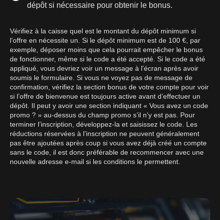
dépôt si nécessaire pour obtenir le bonus.
Vérifiez à la caisse quel est le montant du dépôt minimum si
l’offre en nécessite un. Si le dépôt minimum est de 100 €, par
exemple, déposer moins que cela pourrait empêcher le bonus
de fonctionner, même si le code a été accepté. Si le code a été
appliqué, vous devriez voir un message à l’écran après avoir
soumis le formulaire. Si vous ne voyez pas de message de
confirmation, vérifiez la section bonus de votre compte pour voir
si l’offre de bienvenue est toujours active avant d’effectuer un
dépôt. Il peut y avoir une section indiquant « Vous avez un code
promo ? » au-dessus du champ promo s’il n’y est pas. Pour
terminer l’inscription, développez-la et saisissez le code. Les
réductions réservées à l’inscription ne peuvent généralement
pas être ajoutées après coup si vous avez déjà créé un compte
sans le code, il est donc préférable de recommencer avec une
nouvelle adresse e-mail si les conditions le permettent.