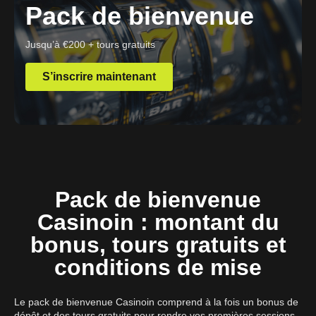
Pack de bienvenue
Jusqu’à €200 + tours gratuits
S’inscrire maintenant
Pack de bienvenue
Casinoin : montant du
bonus, tours gratuits et
conditions de mise
Le pack de bienvenue Casinoin comprend à la fois un bonus de
dépôt et des tours gratuits pour rendre vos premières sessions