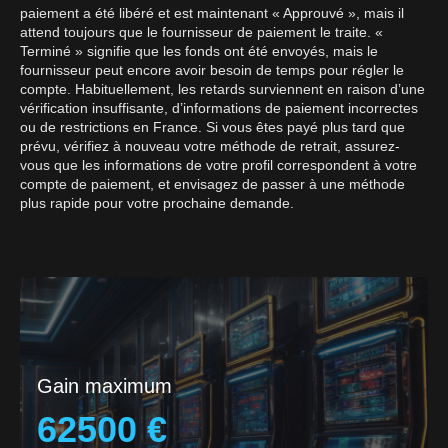
paiement a été libéré et est maintenant « Approuvé », mais il
attend toujours que le fournisseur de paiement le traite. «
Terminé » signifie que les fonds ont été envoyés, mais le
fournisseur peut encore avoir besoin de temps pour régler le
compte. Habituellement, les retards surviennent en raison d’une
vérification insuffisante, d’informations de paiement incorrectes
ou de restrictions en France. Si vous êtes payé plus tard que
prévu, vérifiez à nouveau votre méthode de retrait, assurez-
vous que les informations de votre profil correspondent à votre
compte de paiement, et envisagez de passer à une méthode
plus rapide pour votre prochaine demande.
Gain maximum
62500 €