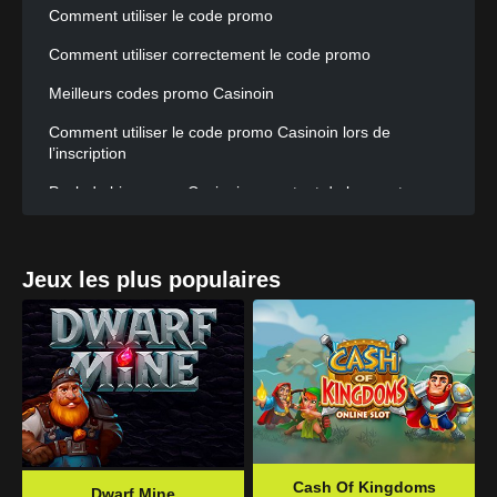
Comment utiliser le code promo
Comment utiliser correctement le code promo
Meilleurs codes promo Casinoin
Comment utiliser le code promo Casinoin lors de
l’inscription
Pack de bienvenue Casinoin : montant du bonus, tours
gratuits et conditions de mise
Méthodes de dépôt chez Casinoin : cartes, portefeuilles
électroniques, cryptomonnaies et virement bancaire
Jeux les plus populaires
Options de retrait chez Casinoin
Limites importantes avant d’utiliser un code promo
Promotions exclusives Casinoin
Programme VIP et fidélité Casinoin
Cash Of Kingdoms
Dwarf Mine