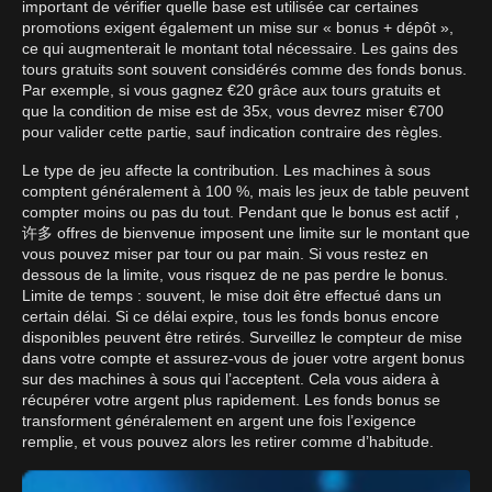
important de vérifier quelle base est utilisée car certaines
promotions exigent également un mise sur « bonus + dépôt »,
ce qui augmenterait le montant total nécessaire. Les gains des
tours gratuits sont souvent considérés comme des fonds bonus.
Par exemple, si vous gagnez €20 grâce aux tours gratuits et
que la condition de mise est de 35x, vous devrez miser €700
pour valider cette partie, sauf indication contraire des règles.
Le type de jeu affecte la contribution. Les machines à sous
comptent généralement à 100 %, mais les jeux de table peuvent
compter moins ou pas du tout. Pendant que le bonus est actif，
许多 offres de bienvenue imposent une limite sur le montant que
vous pouvez miser par tour ou par main. Si vous restez en
dessous de la limite, vous risquez de ne pas perdre le bonus.
Limite de temps : souvent, le mise doit être effectué dans un
certain délai. Si ce délai expire, tous les fonds bonus encore
disponibles peuvent être retirés. Surveillez le compteur de mise
dans votre compte et assurez-vous de jouer votre argent bonus
sur des machines à sous qui l’acceptent. Cela vous aidera à
récupérer votre argent plus rapidement. Les fonds bonus se
transforment généralement en argent une fois l’exigence
remplie, et vous pouvez alors les retirer comme d’habitude.