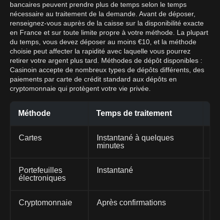
bancaires peuvent prendre plus de temps selon le temps
nécessaire au traitement de la demande. Avant de déposer,
renseignez-vous auprès de la caisse sur la disponibilité exacte
en France et sur toute limite propre à votre méthode. La plupart
du temps, vous devez déposer au moins €10, et la méthode
choisie peut affecter la rapidité avec laquelle vous pourrez
retirer votre argent plus tard. Méthodes de dépôt disponibles :
Casinoin accepte de nombreux types de dépôts différents, des
paiements par carte de crédit standard aux dépôts en
cryptomonnaie qui protègent votre vie privée.
Méthode
Temps de traitement
Id
Cartes
Instantané à quelques
Re
minutes
Portefeuilles
Instantané
Dé
électroniques
fr
Cryptomonnaie
Après confirmations
Fi
cr