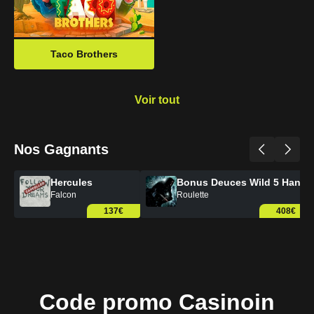
Taco Brothers
Voir tout
Nos Gagnants
Hercules
Bonus Deuces Wild 5 Hand
Falcon
Roulette
137€
408€
Code promo Casinoin