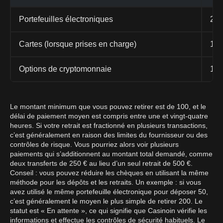
Portefeuilles électroniques
20
Cartes (lorsque prises en charge)
10
Options de cryptomonnaie
10
Le montant minimum que vous pouvez retirer est de 100, et le
délai de paiement moyen est compris entre une et vingt-quatre
heures. Si votre retrait est fractionné en plusieurs transactions,
c’est généralement en raison des limites du fournisseur ou des
contrôles de risque. Vous pourriez alors voir plusieurs
paiements qui s’additionnent au montant total demandé, comme
deux transferts de 250 € au lieu d’un seul retrait de 500 €.
Conseil : vous pouvez réduire les chèques en utilisant la même
méthode pour les dépôts et les retraits. Un exemple : si vous
avez utilisé le même portefeuille électronique pour déposer 50,
c’est généralement le moyen le plus simple de retirer 200. Le
statut est « En attente », ce qui signifie que Casinoin vérifie les
informations et effectue les contrôles de sécurité habituels. Le