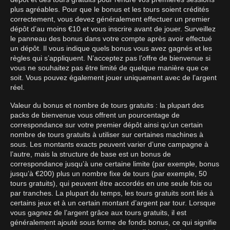
plus agréables. Pour que le bonus et les tours soient crédités
correctement, vous devez généralement effectuer un premier
dépôt d’au moins €10 et vous inscrire avant de jouer. Surveillez
le panneau des bonus dans votre compte après avoir effectué
un dépôt. Il vous indique quels bonus vous avez gagnés et les
règles qui s’appliquent. N’acceptez pas l’offre de bienvenue si
vous ne souhaitez pas être limité de quelque manière que ce
soit. Vous pouvez également jouer uniquement avec de l’argent
réel.
Valeur du bonus et nombre de tours gratuits : la plupart des
packs de bienvenue vous offrent un pourcentage de
correspondance sur votre premier dépôt ainsi qu’un certain
nombre de tours gratuits à utiliser sur certaines machines à
sous. Les montants exacts peuvent varier d’une campagne à
l’autre, mais la structure de base est un bonus de
correspondance jusqu’à une certaine limite (par exemple, bonus
jusqu’à €200) plus un nombre fixe de tours (par exemple, 50
tours gratuits), qui peuvent être accordés en une seule fois ou
par tranches. La plupart du temps, les tours gratuits sont liés à
certains jeux et à un certain montant d’argent par tour. Lorsque
vous gagnez de l’argent grâce aux tours gratuits, il est
généralement ajouté sous forme de fonds bonus, ce qui signifie