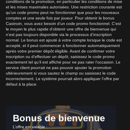
conditions de la promotion, en particulier les conditions de mise
et les mises maximales autorisées. Une restriction courante est
qu’un code promo peut ne fonctionner que pour les nouveaux
comptes et une seule fois par joueur. Pour obtenir le bonus
Casinoin, vous avez besoin d’un code promo fonctionnel. C’est
le moyen le plus rapide d’obtenir une offre de bienvenue qui
n’est pas toujours disponible via le processus d’inscription
normal. Le bonus est ajouté à votre compte lorsque le code est
accepté, et il peut commencer à fonctionner automatiquement
après votre premier dépôt éligible. Avant de confirmer votre
inscription ou d’effectuer un dépôt, saisissez le code promo
exactement tel qu’il est affiché pour ne pas rater l’occasion. Le
service client pourrait ne pas pouvoir ajouter la promotion
ultérieurement si vous sautez le champ ou saisissez le code
incorrectement. Le système pourrait alors appliquer l’offre par
défaut à la place.
Bonus de bienvenue
L’offre est valable :