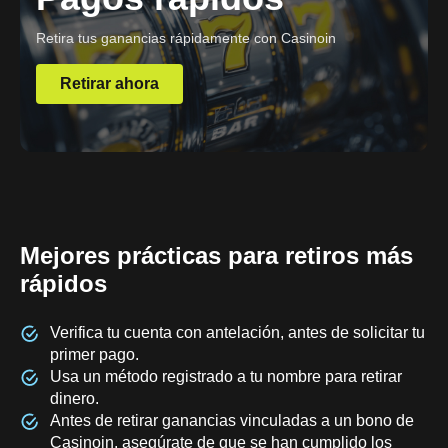
Retira tus ganancias rápidamente con Casinoin
Retirar ahora
Mejores prácticas para retiros más
rápidos
Verifica tu cuenta con antelación, antes de solicitar tu
primer pago.
Usa un método registrado a tu nombre para retirar
dinero.
Antes de retirar ganancias vinculadas a un bono de
Casinoin, asegúrate de que se han cumplido los