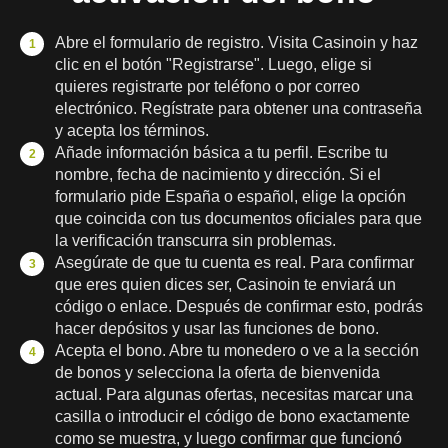
Abre el formulario de registro. Visita Casinoin y haz
clic en el botón "Registrarse". Luego, elige si
quieres registrarte por teléfono o por correo
electrónico. Regístrate para obtener una contraseña
y acepta los términos.
Añade información básica a tu perfil. Escribe tu
nombre, fecha de nacimiento y dirección. Si el
formulario pide España o español, elige la opción
que coincida con tus documentos oficiales para que
la verificación transcurra sin problemas.
Asegúrate de que tu cuenta es real. Para confirmar
que eres quien dices ser, Casinoin te enviará un
código o enlace. Después de confirmar esto, podrás
hacer depósitos y usar las funciones de bono.
Acepta el bono. Abre tu monedero o ve a la sección
de bonos y selecciona la oferta de bienvenida
actual. Para algunas ofertas, necesitas marcar una
casilla o introducir el código de bono exactamente
como se muestra, y luego confirmar que funcionó