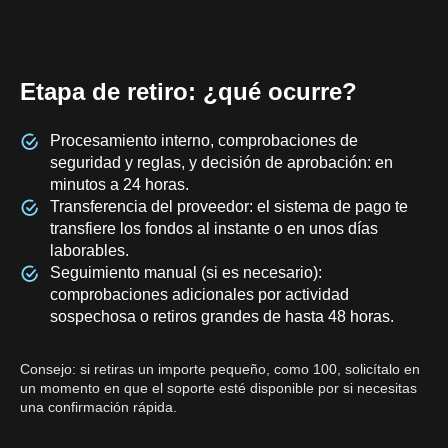
Etapa de retiro: ¿qué ocurre?
Procesamiento interno, comprobaciones de
seguridad y reglas, y decisión de aprobación: en
minutos a 24 horas.
Transferencia del proveedor: el sistema de pago te
transfiere los fondos al instante o en unos días
laborables.
Seguimiento manual (si es necesario):
comprobaciones adicionales por actividad
sospechosa o retiros grandes de hasta 48 horas.
Consejo: si retiras un importe pequeño, como 100, solicítalo en
un momento en que el soporte esté disponible por si necesitas
una confirmación rápida.