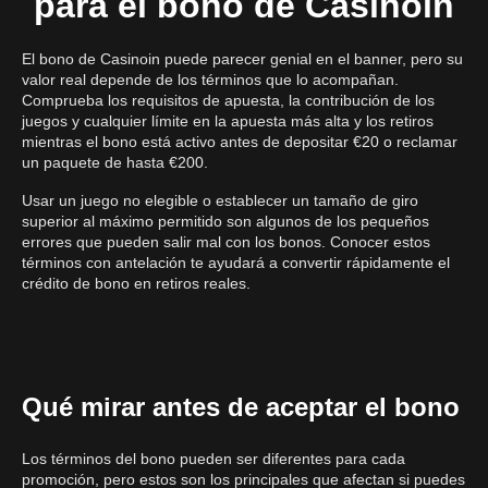
para el bono de Casinoin
El bono de Casinoin puede parecer genial en el banner, pero su
valor real depende de los términos que lo acompañan.
Comprueba los requisitos de apuesta, la contribución de los
juegos y cualquier límite en la apuesta más alta y los retiros
mientras el bono está activo antes de depositar €20 o reclamar
un paquete de hasta €200.
Usar un juego no elegible o establecer un tamaño de giro
superior al máximo permitido son algunos de los pequeños
errores que pueden salir mal con los bonos. Conocer estos
términos con antelación te ayudará a convertir rápidamente el
crédito de bono en retiros reales.
Qué mirar antes de aceptar el bono
Los términos del bono pueden ser diferentes para cada
promoción, pero estos son los principales que afectan si puedes