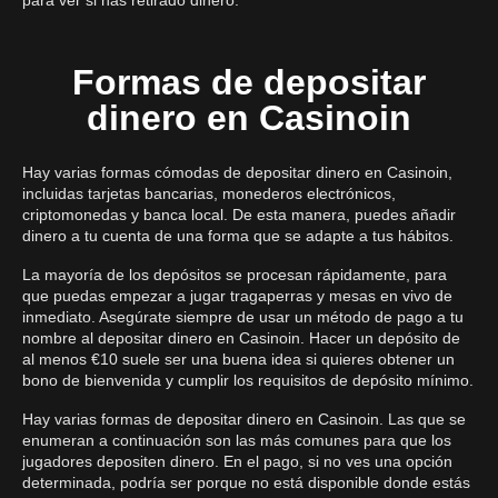
para ver si has retirado dinero.
Formas de depositar
dinero en Casinoin
Hay varias formas cómodas de depositar dinero en Casinoin,
incluidas tarjetas bancarias, monederos electrónicos,
criptomonedas y banca local. De esta manera, puedes añadir
dinero a tu cuenta de una forma que se adapte a tus hábitos.
La mayoría de los depósitos se procesan rápidamente, para
que puedas empezar a jugar tragaperras y mesas en vivo de
inmediato. Asegúrate siempre de usar un método de pago a tu
nombre al depositar dinero en Casinoin. Hacer un depósito de
al menos €10 suele ser una buena idea si quieres obtener un
bono de bienvenida y cumplir los requisitos de depósito mínimo.
Hay varias formas de depositar dinero en Casinoin. Las que se
enumeran a continuación son las más comunes para que los
jugadores depositen dinero. En el pago, si no ves una opción
determinada, podría ser porque no está disponible donde estás