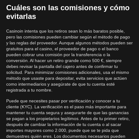
Cuáles son las comisiones y cómo
evitarlas
Casinoin intenta que los retiros sean lo más baratos posible,
pero las comisiones pueden cambiar según el método de pago
y las reglas del proveedor. Aunque algunos métodos pueden ser
gratuitos para el casino, el proveedor de pago o el banco
pueden cobrar una comisión por la transferencia o la
conversión. Al hacer un retiro grande como 500 €, siempre
debes revisar la pantalla del cajero antes de confirmar tu
solicitud. Para minimizar comisiones adicionales, usa el mismo
método que usaste para depositar, evita servicios que actúen
como intermediarios y asegúrate de que tu cuenta esté
registrada a tu nombre.
Puede que necesites pasar por verificación y conocer a tu
cliente (KYC). La verificación es el paso más importante para
mantener tu cuenta segura y asegurarte de que las ganancias
se pagan a los propietarios legítimos. Antes de tu primer retiro,
después de cambiar la información de tu cuenta o al sacar
importes mayores como 2.000, puede que se te pida que
demuestres quién eres. Los documentos necesarios pueden