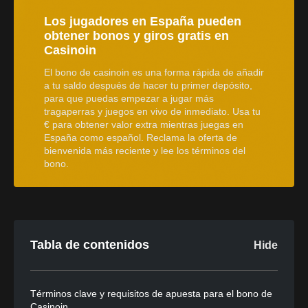
Los jugadores en España pueden
obtener bonos y giros gratis en
Casinoin
El bono de casinoin es una forma rápida de añadir
a tu saldo después de hacer tu primer depósito,
para que puedas empezar a jugar más
tragaperras y juegos en vivo de inmediato. Usa tu
€ para obtener valor extra mientras juegas en
España como español. Reclama la oferta de
bienvenida más reciente y lee los términos del
bono.
Tabla de contenidos
Hide
Términos clave y requisitos de apuesta para el bono de
Casinoin