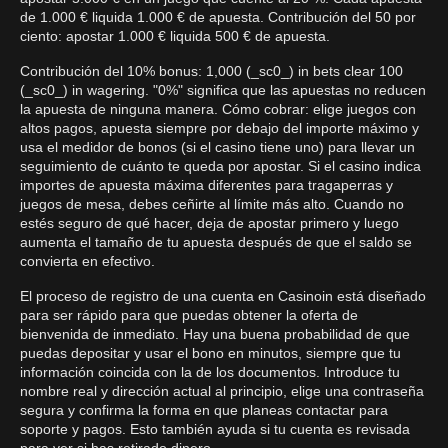
de 1.000 € liquida 1.000 € de apuesta. Contribución del 50 por
ciento: apostar 1.000 € liquida 500 € de apuesta.
Contribución del 10% bonus: 1,000 (_sc0_) in bets clear 100
(_sc0_) in wagering. "0%" significa que las apuestas no reducen
la apuesta de ninguna manera. Cómo cobrar: elige juegos con
altos pagos, apuesta siempre por debajo del importe máximo y
usa el medidor de bonos (si el casino tiene uno) para llevar un
seguimiento de cuánto te queda por apostar. Si el casino indica
importes de apuesta máxima diferentes para tragaperras y
juegos de mesa, debes ceñirte al límite más alto. Cuando no
estés seguro de qué hacer, deja de apostar primero y luego
aumenta el tamaño de tu apuesta después de que el saldo se
convierta en efectivo.
El proceso de registro de una cuenta en Casinoin está diseñado
para ser rápido para que puedas obtener la oferta de
bienvenida de inmediato. Hay una buena probabilidad de que
puedas depositar y usar el bono en minutos, siempre que tu
información coincida con la de los documentos. Introduce tu
nombre real y dirección actual al principio, elige una contraseña
segura y confirma la forma en que planeas contactar para
soporte y pagos. Esto también ayuda si tu cuenta es revisada