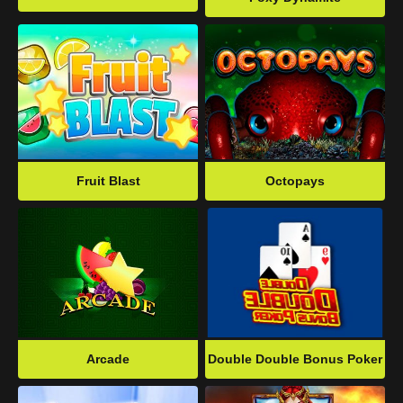
Retiros rápidos de Casinoin
Límites de cobro y reglas para fondos de bono
Fruit Blast
Octopays
Arcade
Journey To The West