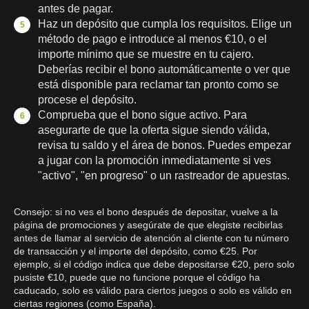
antes de pagar.
Haz un depósito que cumpla los requisitos. Elige un
método de pago e introduce al menos €10, o el
importe mínimo que se muestre en tu cajero.
Deberías recibir el bono automáticamente o ver que
está disponible para reclamar tan pronto como se
procese el depósito.
Comprueba que el bono sigue activo. Para
asegurarte de que la oferta sigue siendo válida,
revisa tu saldo y el área de bonos. Puedes empezar
a jugar con la promoción inmediatamente si ves
"activo", "en progreso" o un rastreador de apuestas.
Consejo: si no ves el bono después de depositar, vuelve a la
página de promociones y asegúrate de que elegiste recibirlas
antes de llamar al servicio de atención al cliente con tu número
de transacción y el importe del depósito, como €25. Por
ejemplo, si el código indica que debe depositarse €20, pero solo
pusiste €10, puede que no funcione porque el código ha
caducado, solo es válido para ciertos juegos o solo es válido en
ciertas regiones (como España).