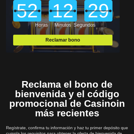
52
12
28
Horas
Minutos
Segundos
Reclamar bono
Reclama el bono de
bienvenida y el código
promocional de Casinoin
más recientes
Regístrate, confirma tu información y haz tu primer depósito que
cumpla los requisitos para obtener la oferta de bienvenida de