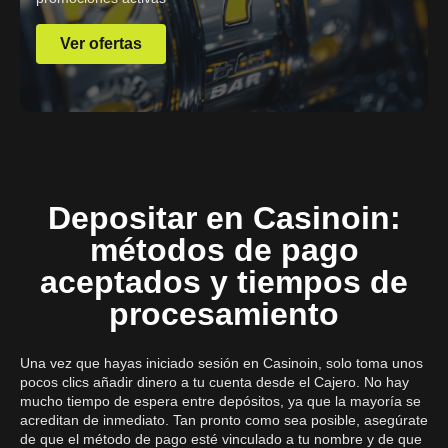
Ver ofertas
Depositar en Casinoin:
métodos de pago
aceptados y tiempos de
procesamiento
Una vez que hayas iniciado sesión en Casinoin, solo toma unos
pocos clics añadir dinero a tu cuenta desde el Cajero. No hay
mucho tiempo de espera entre depósitos, ya que la mayoría se
acreditan de inmediato. Tan pronto como sea posible, asegúrate
de que el método de pago esté vinculado a tu nombre y de que