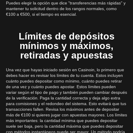
Puedes elegir la opción que dice "transferencias más rápidas" y
mantener tu solicitud dentro de los rangos normales, como
€100 a €500, si el tiempo es esencial.
Límites de depósitos
mínimos y máximos,
retiradas y apuestas
Una vez que hayas iniciado sesión en Casinoin, lo primero que
debes hacer es revisar los límites de tu cuenta. Estos incluyen
cuánto puedes depositar como mínimo, cuánto puedes retirar
de una vez y cuánto puedes apostar. Estos límites pueden
variar según el tipo de pago y también pueden cambiar después
de la verificación. Paga la cantidad correcta y deja algo extra
para comisiones y el redondeo del sistema. Esto evitará que tus
transacciones fallen. Revisa los máximos antes de depositar
más de €100 si quieres jugar con apuestas mayores. Los límites
más importantes: la cantidad mínima que puedes depositar
suele ser baja, pero la cantidad máxima que puedes depositar
con métodos instantáneos puede ser mayor. Un método podría