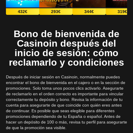
432€
293€
344€
319€
Bono de bienvenida de
Casinoin después del
inicio de sesión: cómo
reclamarlo y condiciones
Después de iniciar sesión en Casinoin, normalmente puedes
encontrar el bono de bienvenida en el cajero o en la sección de
promociones. Solo toma unos pocos clics activarlo. Asegurarte
de reclamarlo en el orden correcto es importante para vincular
correctamente tu depósito y bono. Revisa la información de tu
cuenta para asegurarte de que coincide con quién eres antes
de continuar. Es posible que seas elegible para diferentes
promociones dependiendo de tu España o español. Antes de
hacer un depósito de 100 o más, revisa tu perfil para asegurarte
de que la promoción sea visible.