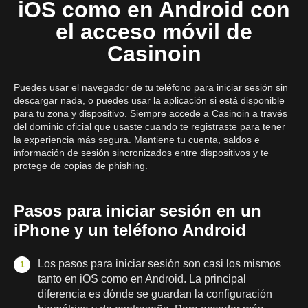
iOS como en Android con
el acceso móvil de
Casinoin
Puedes usar el navegador de tu teléfono para iniciar sesión sin
descargar nada, o puedes usar la aplicación si está disponible
para tu zona y dispositivo. Siempre accede a Casinoin a través
del dominio oficial que usaste cuando te registraste para tener
la experiencia más segura. Mantiene tu cuenta, saldos e
información de sesión sincronizados entre dispositivos y te
protege de copias de phishing.
Pasos para iniciar sesión en un
iPhone y un teléfono Android
Los pasos para iniciar sesión son casi los mismos
tanto en iOS como en Android. La principal
diferencia es dónde se guardan la configuración