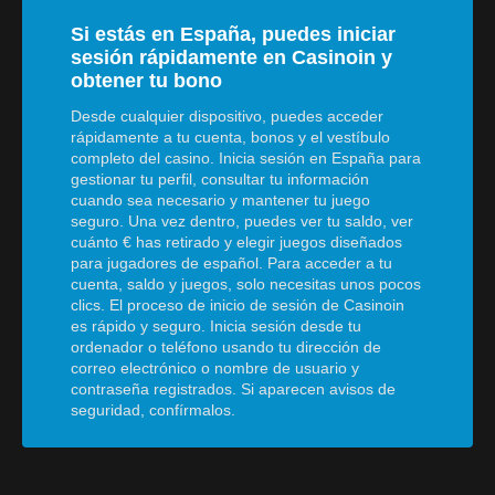
Si estás en España, puedes iniciar
sesión rápidamente en Casinoin y
obtener tu bono
Desde cualquier dispositivo, puedes acceder
rápidamente a tu cuenta, bonos y el vestíbulo
completo del casino. Inicia sesión en España para
gestionar tu perfil, consultar tu información
cuando sea necesario y mantener tu juego
seguro. Una vez dentro, puedes ver tu saldo, ver
cuánto € has retirado y elegir juegos diseñados
para jugadores de español. Para acceder a tu
cuenta, saldo y juegos, solo necesitas unos pocos
clics. El proceso de inicio de sesión de Casinoin
es rápido y seguro. Inicia sesión desde tu
ordenador o teléfono usando tu dirección de
correo electrónico o nombre de usuario y
contraseña registrados. Si aparecen avisos de
seguridad, confírmalos.