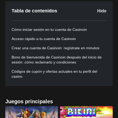
Tabla de contenidos
Hide
Cómo iniciar sesión en tu cuenta de Casinoin
Acceso rápido a tu cuenta de Casinoin
Crear una cuenta de Casinoin: regístrate en minutos
Bono de bienvenida de Casinoin después del inicio de
sesión: cómo reclamarlo y condiciones
Códigos de cupón y ofertas actuales en tu perfil del
casino
Depositar en Casinoin: métodos de pago aceptados y
tiempos de procesamiento
Retirar de Casinoin
Juegos principales
Verificación de Conoce a tu cliente (kyc)