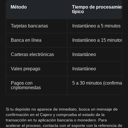
Método
Tiempo de procesamiento
típico
Tarjetas bancarias
Instantáneo a 5 minutos
Banca en línea
Instantáneo a 15 minutos
Carteras electrónicas
Instantáneo
Vales prepago
Instantáneo
Pagos con
5 a 30 minutos (confirmaci
criptomonedas
Si tu depósito no aparece de inmediato, busca un mensaje de
confirmación en el Cajero y comprueba el estado de la
transacción en tu aplicación bancaria o monedero. Para
acelerar el proceso, contacta con el soporte con la referencia de