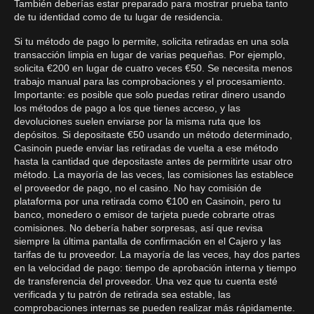
También deberías estar preparado para mostrar prueba tanto
de tu identidad como de tu lugar de residencia.
Si tu método de pago lo permite, solicita retiradas en una sola
transacción limpia en lugar de varias pequeñas. Por ejemplo,
solicita €200 en lugar de cuatro veces €50. Se necesita menos
trabajo manual para las comprobaciones y el procesamiento.
Importante: es posible que solo puedas retirar dinero usando
los métodos de pago a los que tienes acceso, y las
devoluciones suelen enviarse por la misma ruta que los
depósitos. Si depositaste €50 usando un método determinado,
Casinoin puede enviar las retiradas de vuelta a ese método
hasta la cantidad que depositaste antes de permitirte usar otro
método. La mayoría de las veces, las comisiones las establece
el proveedor de pago, no el casino. No hay comisión de
plataforma por una retirada como €100 en Casinoin, pero tu
banco, monedero o emisor de tarjeta puede cobrarte otras
comisiones. No debería haber sorpresas, así que revisa
siempre la última pantalla de confirmación en el Cajero y las
tarifas de tu proveedor. La mayoría de las veces, hay dos partes
en la velocidad de pago: tiempo de aprobación interna y tiempo
de transferencia del proveedor. Una vez que tu cuenta esté
verificada y tu patrón de retirada sea estable, las
comprobaciones internas se pueden realizar más rápidamente.