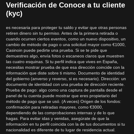
Verificación de Conoce a tu cliente
(kyc)
es necesaria para proteger tu saldo y evitar que otras personas
retiren dinero sin tu permiso. Antes de la primera retirada o
cuando ocurren ciertos eventos, como un nuevo dispositivo, un
cambio de método de pago o una solicitud mayor como €1000,
Casinoin puede pedirte una prueba. Si se te pide que
demuestres algo, envía fotos o escaneos claros que muestren
las cuatro esquinas. Si tu perfil indica que vives en España,
necesitas mostrar prueba de que esa dirección coincide con la
información que diste sobre ti mismo. Documento de identidad
del gobierno (anverso y reverso, si es necesario). Dirección: un
documento de identidad con una prueba de dirección reciente.
Prueba de pago: algo como una captura de pantalla desde el
panel de tu cuenta puede mostrar que eres propietario del
método de pago que se usó. (A veces) Origen de los fondos:
confirmación para retiradas mayores, como €3000,
dependiendo de las comprobaciones internas y de lo que
hagas. Para evitar idas y venidas, asegúrate de que la
información en tu perfil coincida con la de tus documentos si tu
nacionalidad es diferente de tu lugar de residencia actual.