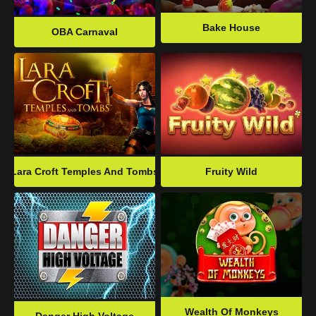
Bake House
OBA Carnaval
Lara Croft Temples And Tombs
Fruity Wild
Wealth Of Monkeys
Danger High Voltage